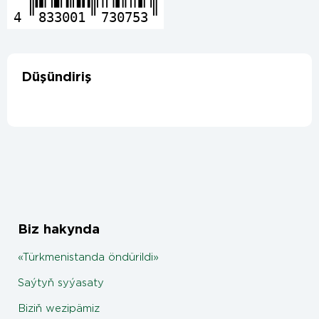
4
833001
730753
Düşündiriş
Biz hakynda
«Türkmenistanda öndürildi»
Saýtyň syýasaty
Biziň wezipämiz