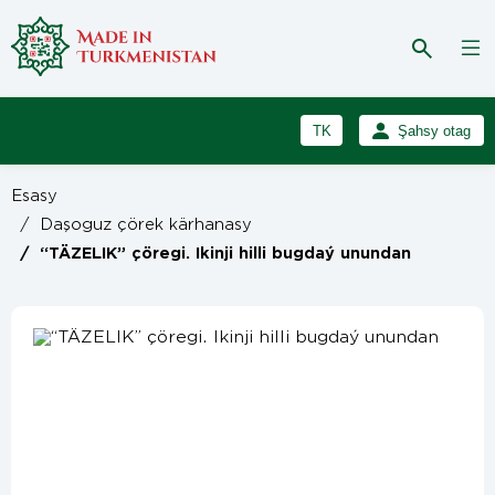
TK
Şahsy otag
RU
Girmek
Esasy
Registrasiýa
EN
/
Daşoguz çörek kärhanasy
/
“TÄZELIK” çöregi. Ikinji hilli bugdaý unundan