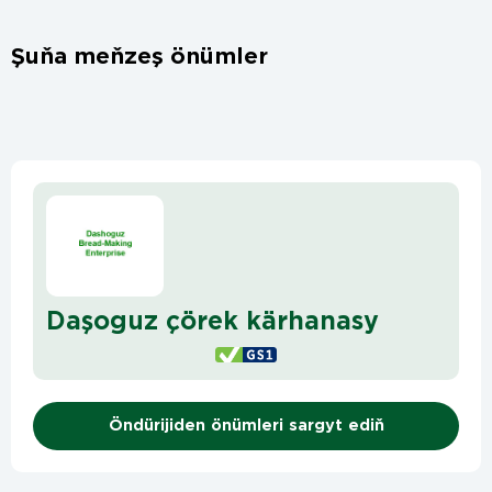
Şuňa meňzeş önümler
Daşoguz çörek kärhanasy
Öndürijiden önümleri sargyt ediň