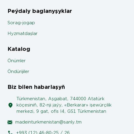
Peýdaly baglanyşyklar
Sorag-jogap
Hyzmatdaşlar
Katalog
Önümler
Öndürijiler
Biz bilen habarlaşyň
Türkmenistan, Aşgabat, 744000 Atatürk
köçesiniň, 82-nji jaýy, «Berkarar» işewürçilik
merkezi, 9 gat, ofis I4, GS1 Türkmenistan
madeinturkmenistan@sanly.tm
+993 (12) 46-80-25 / 26