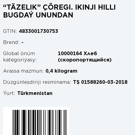
“TÄZELIK” ÇÖREGI. IKINJI HILLI
BUGDAÝ UNUNDAN
GTIN:
4833001730753
Brend:
-
Global önüm
10000164 Хлеб
kategoriýasy:
(скоропортящийся)
Arassa mazmun:
0,4 kilogram
Düzgünleşdiriji resminama:
TŞ 01588260-03-2018
Ýurt:
Türkmenistan