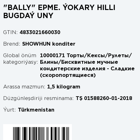
"BALLY" EPME. ÝOKARY HILLI
BUGDAÝ UNY
GTIN:
4833021660030
Brend:
SHOWHUN konditer
Global önüm
10000171 Торты/Кексы/Рулеты/
kategoriýasy:
Блины/Бисквитные мучные
кондитерские изделия - Сладкие
(скоропортящиеся)
Arassa mazmun:
1,5 kilogram
Düzgünleşdiriji resminama:
TŞ 01588260-01-2018
Ýurt:
Türkmenistan