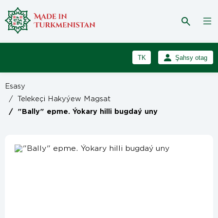
TK
Şahsy otag
RU
Girmek
Esasy
Registrasiýa
EN
/
Telekeçi Hakyýew Magsat
/
"Bally" epme. Ýokary hilli bugdaý uny