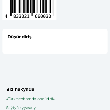
4
833021
660030
Düşündiriş
Biz hakynda
«Türkmenistanda öndürildi»
Saýtyň syýasaty