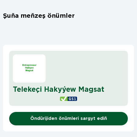
Şuňa meňzeş önümler
Telekeçi Hakyýew Magsat
Öndürijiden önümleri sargyt ediň