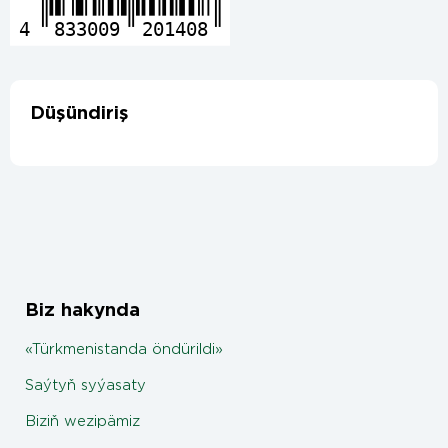
4
833009
201408
Düşündiriş
Biz hakynda
«Türkmenistanda öndürildi»
Saýtyň syýasaty
Biziň wezipämiz