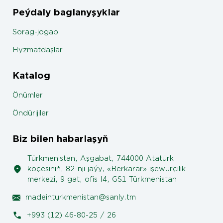
Peýdaly baglanyşyklar
Sorag-jogap
Hyzmatdaşlar
Katalog
Önümler
Öndürijiler
Biz bilen habarlaşyň
Türkmenistan, Aşgabat, 744000 Atatürk
köçesiniň, 82-nji jaýy, «Berkarar» işewürçilik
merkezi, 9 gat, ofis I4, GS1 Türkmenistan
madeinturkmenistan@sanly.tm
+993 (12) 46-80-25 / 26