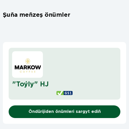
Şuňa meňzeş önümler
"Toýly" HJ
Öndürijiden önümleri sargyt ediň