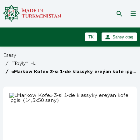
TK
Şahsy otag
RU
Girmek
Esasy
Registrasiýa
EN
/
"Toýly" HJ
/
«Markow Kofe» 3-si 1-de klassyky ereýän kofe içgisi (14,5x50 sany)