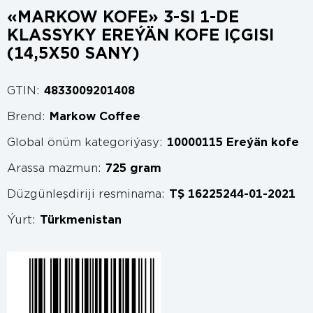
«MARKOW KOFE» 3-SI 1-DE
KLASSYKY EREÝÄN KOFE IÇGISI
(14,5X50 SANY)
GTIN:
4833009201408
Brend:
Markow Coffee
Global önüm kategoriýasy:
10000115 Ereýän kofe
Arassa mazmun:
725 gram
Düzgünleşdiriji resminama:
TŞ 16225244-01-2021
Ýurt:
Türkmenistan