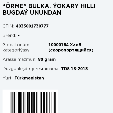
“ÖRME” BULKA. ÝOKARY HILLI
BUGDAÝ UNUNDAN
GTIN:
4833001730777
Brend:
-
Global önüm
10000164 Хлеб
kategoriýasy:
(скоропортящийся)
Arassa mazmun:
80 gram
Düzgünleşdiriji resminama:
TDS 18-2018
Ýurt:
Türkmenistan