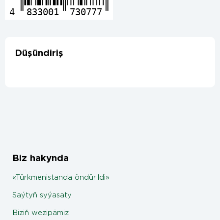
4
833001
730777
Düşündiriş
Biz hakynda
«Türkmenistanda öndürildi»
Saýtyň syýasaty
Biziň wezipämiz