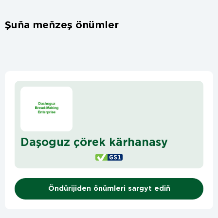
Şuňa meňzeş önümler
Daşoguz çörek kärhanasy
Öndürijiden önümleri sargyt ediň