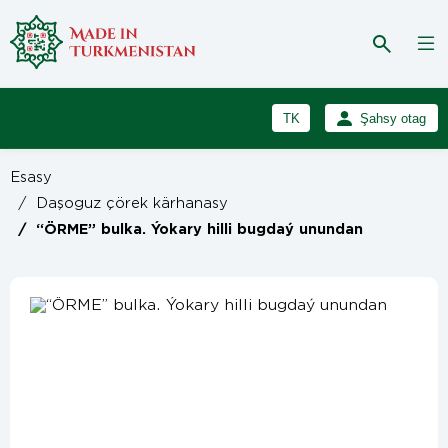
TK
Şahsy otag
RU
Girmek
Esasy
Registrasiýa
EN
/
Daşoguz çörek kärhanasy
/
“ÖRME” bulka. Ýokary hilli bugdaý unundan