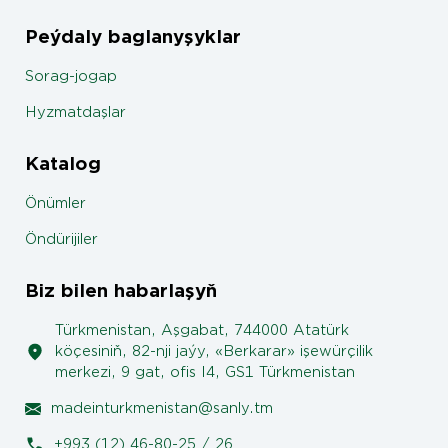
Peýdaly baglanyşyklar
Sorag-jogap
Hyzmatdaşlar
Katalog
Önümler
Öndürijiler
Biz bilen habarlaşyň
Türkmenistan, Aşgabat, 744000 Atatürk
köçesiniň, 82-nji jaýy, «Berkarar» işewürçilik
merkezi, 9 gat, ofis I4, GS1 Türkmenistan
madeinturkmenistan@sanly.tm
+993 (12) 46-80-25 / 26