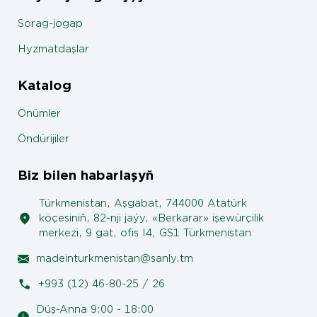
Sorag-jogap
Hyzmatdaşlar
Katalog
Önümler
Öndürijiler
Biz bilen habarlaşyň
Türkmenistan, Aşgabat, 744000 Atatürk
köçesiniň, 82-nji jaýy, «Berkarar» işewürçilik
merkezi, 9 gat, ofis I4, GS1 Türkmenistan
madeinturkmenistan@sanly.tm
+993 (12) 46-80-25 / 26
Düş-Anna 9:00 - 18:00