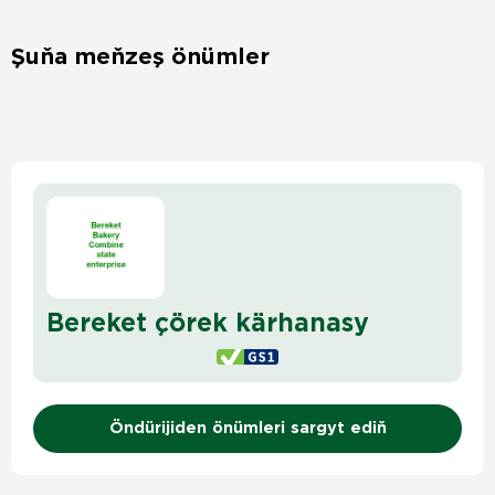
Şuňa meňzeş önümler
Bereket çörek kärhanasy
Öndürijiden önümleri sargyt ediň