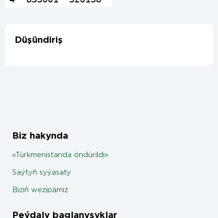
Düşündiriş
Biz hakynda
«Türkmenistanda öndürildi»
Saýtyň syýasaty
Biziň wezipämiz
Peýdaly baglanyşyklar