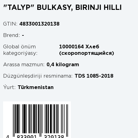
"TALYP" BULKASY, BIRINJI HILLI
GTIN:
4833001320138
Brend:
-
Global önüm
10000164 Хлеб
kategoriýasy:
(скоропортящийся)
Arassa mazmun:
0,4 kilogram
Düzgünleşdiriji resminama:
TDS 1085-2018
Ýurt:
Türkmenistan
4
833001
320138