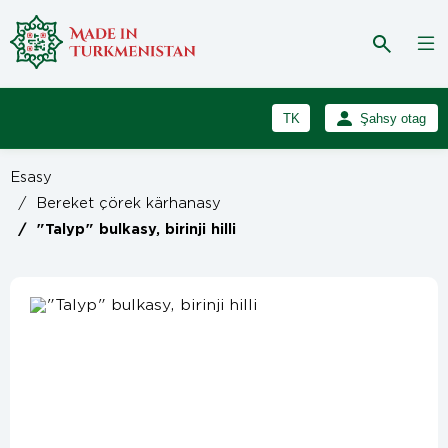
TK
Şahsy otag
RU
Girmek
Esasy
Registrasiýa
EN
/
Bereket çörek kärhanasy
/
"Talyp" bulkasy, birinji hilli