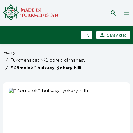
TK
Şahsy otag
RU
Girmek
Esasy
Registrasiýa
EN
/
Türkmenabat №1 çörek kärhanasy
/
"Kömelek" bulkasy, ýokary hilli