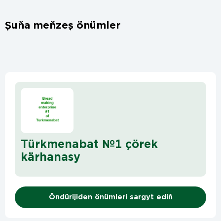
Şuňa meňzeş önümler
Türkmenabat №1 çörek
kärhanasy
Öndürijiden önümleri sargyt ediň