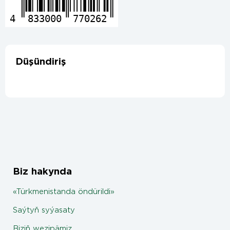
4
833000
770262
Düşündiriş
Biz hakynda
«Türkmenistanda öndürildi»
Saýtyň syýasaty
Biziň wezipämiz