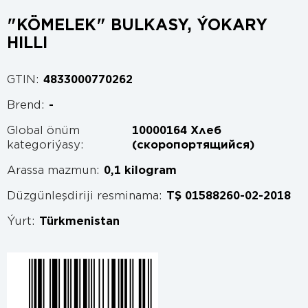
"KÖMELEK" BULKASY, ÝOKARY
HILLI
GTIN:
4833000770262
Brend:
-
Global önüm
10000164 Хлеб
kategoriýasy:
(скоропортящийся)
Arassa mazmun:
0,1 kilogram
Düzgünleşdiriji resminama:
TŞ 01588260-02-2018
Ýurt:
Türkmenistan