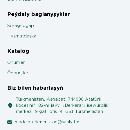
Peýdaly baglanyşyklar
Sorag-jogap
Hyzmatdaşlar
Katalog
Önümler
Öndürijiler
Biz bilen habarlaşyň
Türkmenistan, Aşgabat, 744000 Atatürk
köçesiniň, 82-nji jaýy, «Berkarar» işewürçilik
merkezi, 9 gat, ofis I4, GS1 Türkmenistan
madeinturkmenistan@sanly.tm