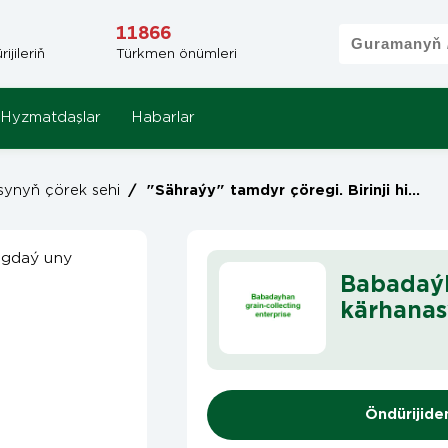
11866
jileriň
Türkmen önümleri
Hyzmatdaşlar
Habarlar
synyň çörek sehi
/
"Sähraýy" tamdyr çöregi. Birinji hilli bugdaý uny
Babadaýh
kärhanas
Öndürijide