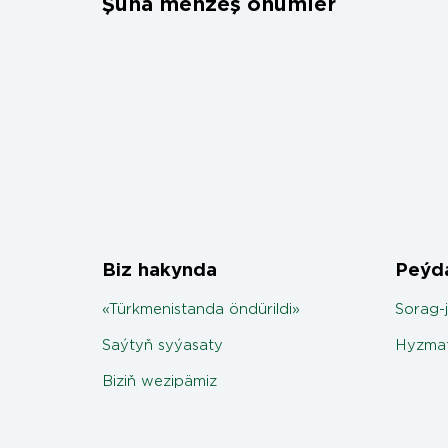
Şuňa meňzeş önümler
Biz hakynda
Peýda
«Türkmenistanda öndürildi»
Sorag-
Saýtyň syýasaty
Hyzmat
Biziň wezipämiz