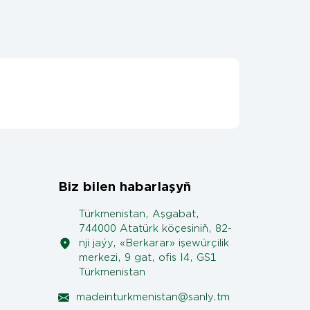
Biz bilen habarlaşyň
Türkmenistan, Aşgabat,
744000 Atatürk köçesiniň, 82-
nji jaýy, «Berkarar» işewürçilik
merkezi, 9 gat, ofis I4, GS1
Türkmenistan
madeinturkmenistan@sanly.tm