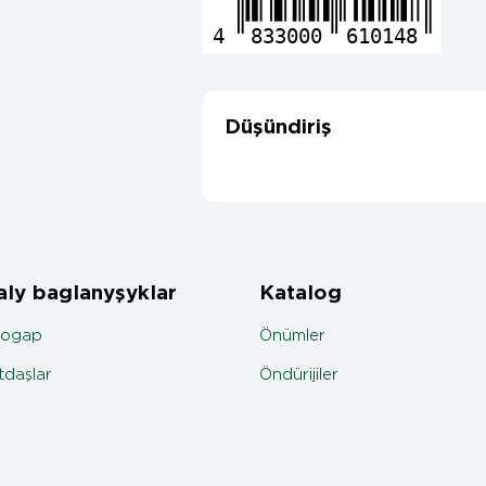
4
833000
610148
Düşündiriş
ly baglanyşyklar
Katalog
jogap
Önümler
daşlar
Öndürijiler