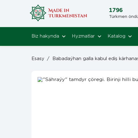
1796
Türkmen öndüri
Biz hakynda
Hyzmatlar
Katalog
Esasy
/
Babadaýhan galla kabul ediş kärhana