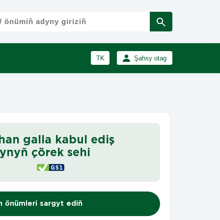
TK
Şahsy otag
RU
Girmek
Registrasiýa
EN
an galla kabul ediş
ynyň çörek sehi
n önümleri sargyt ediň