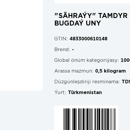
"SÄHRAÝY" TAMDYR ÇÖ
BUGDAÝ UNY
GTIN:
4833000610148
Brend:
-
Global önüm kategoriýasy:
100
Arassa mazmun:
0,5 kilogram
Düzgünleşdiriji resminama:
TDS
Ýurt:
Türkmenistan