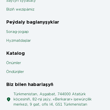
Saýtyň syýasaty
Biziň wezipämiz
Peýdaly baglanyşyklar
Sorag-jogap
Hyzmatdaşlar
Katalog
Önümler
Öndürijiler
Biz bilen habarlaşyň
Türkmenistan, Aşgabat, 744000 Atatürk
köçesiniň, 82-nji jaýy, «Berkarar» işewürçilik
merkezi, 9 gat, ofis I4, GS1 Türkmenistan