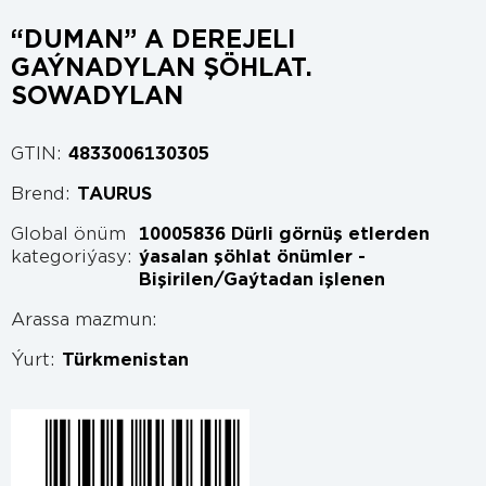
“DUMAN” A DEREJELI
GAÝNADYLAN ŞÖHLAT.
SOWADYLAN
GTIN:
4833006130305
Brend:
TAURUS
Global önüm
10005836 Dürli görnüş etlerden
kategoriýasy:
ýasalan şöhlat önümler -
Bişirilen/Gaýtadan işlenen
Arassa mazmun:
Ýurt:
Türkmenistan