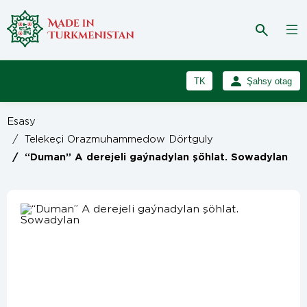
TK
Şahsy otag
RU
Girmek
Esasy
Registrasiýa
EN
/
Telekeçi Orazmuhammedow Dörtguly
/
“Duman” A derejeli gaýnadylan şöhlat. Sowadylan