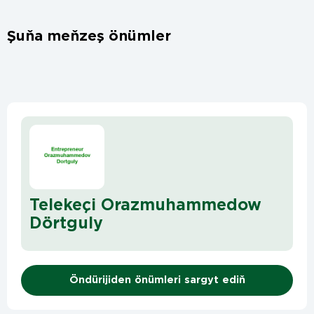
Şuňa meňzeş önümler
Telekeçi Orazmuhammedow
Dörtguly
Öndürijiden önümleri sargyt ediň