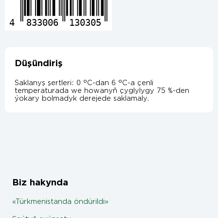
4
833006
130305
Düşündiriş
Saklanyş şertleri: 0 °C-dan 6 °C-a çenli
temperaturada we howanyň çyglylygy 75 %-den
ýokary bolmadyk derejede saklamaly.
Biz hakynda
«Türkmenistanda öndürildi»