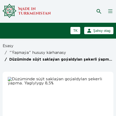
TK
Şahsy otag
RU
Girmek
Esasy
Registrasiýa
EN
/
"Ýaşmaýa" hususy kärhanasy
/
Düzüminde süýt saklaýan goýaldylan şekerli ýapma. Ýaglylygy 8,5%