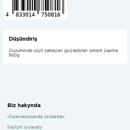
4
833014
750816
Düşündiriş
Düzüminde süýt saklaýan goýaldylan şekerli ýapma
900g
Biz hakynda
«Türkmenistanda öndürildi»
Saýtyň syýasaty