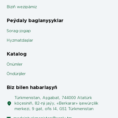
Biziň wezipämiz
Peýdaly baglanyşyklar
Sorag-jogap
Hyzmatdaşlar
Katalog
Önümler
Öndürijiler
Biz bilen habarlaşyň
Türkmenistan, Aşgabat, 744000 Atatürk
köçesiniň, 82-nji jaýy, «Berkarar» işewürçilik
merkezi, 9 gat, ofis I4, GS1 Türkmenistan