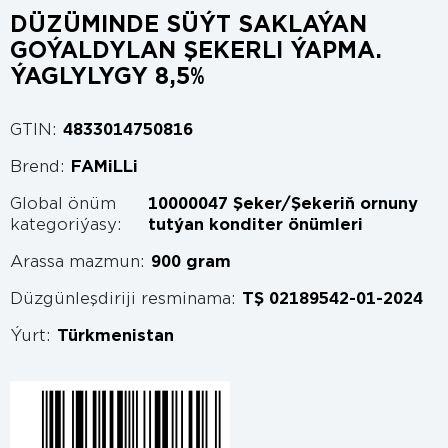
DÜZÜMINDE SÜÝT SAKLAÝAN
GOÝALDYLAN ŞEKERLI ÝAPMA.
ÝAGLYLYGY 8,5%
GTIN:
4833014750816
Brend:
FAMiLLi
Global önüm
10000047 Şeker/Şekeriň ornuny
kategoriýasy:
tutýan konditer önümleri
Arassa mazmun:
900 gram
Düzgünleşdiriji resminama:
TŞ 02189542-01-2024
Ýurt:
Türkmenistan