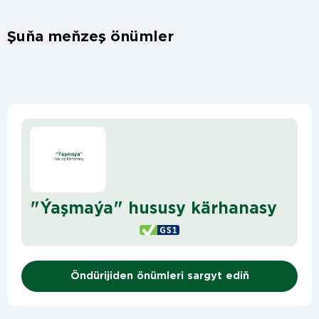
Şuňa meňzeş önümler
"Ýaşmaýa" hususy kärhanasy
Öndürijiden önümleri sargyt ediň