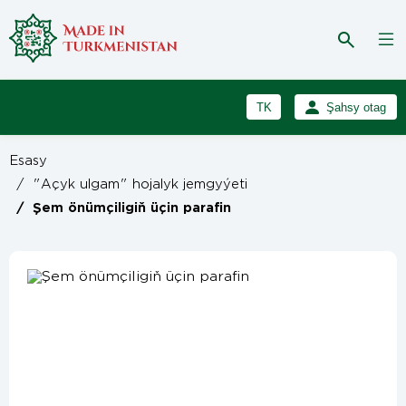
TK
Şahsy otag
RU
Girmek
Esasy
Registrasiýa
EN
/
"Açyk ulgam" hojalyk jemgyýeti
/
Şem önümçiligiň üçin parafin