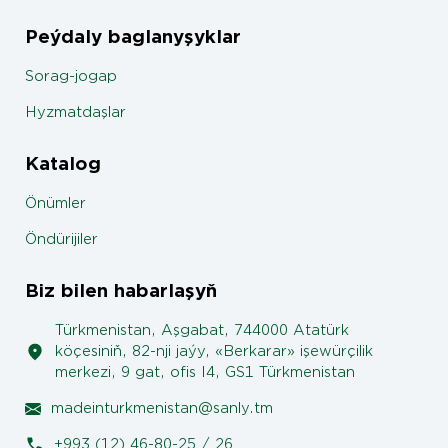
Peýdaly baglanyşyklar
Sorag-jogap
Hyzmatdaşlar
Katalog
Önümler
Öndürijiler
Biz bilen habarlaşyň
Türkmenistan, Aşgabat, 744000 Atatürk
köçesiniň, 82-nji jaýy, «Berkarar» işewürçilik
merkezi, 9 gat, ofis I4, GS1 Türkmenistan
madeinturkmenistan@sanly.tm
+993 (12) 46-80-25 / 26