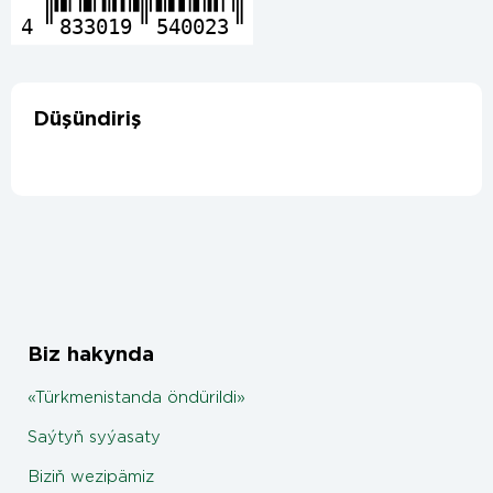
4
833019
540023
Düşündiriş
Biz hakynda
«Türkmenistanda öndürildi»
Saýtyň syýasaty
Biziň wezipämiz