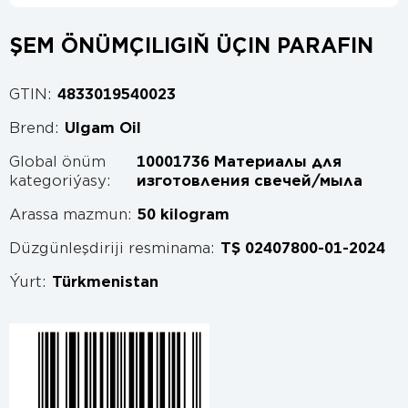
ŞEM ÖNÜMÇILIGIŇ ÜÇIN PARAFIN
GTIN:
4833019540023
Brend:
Ulgam Oil
Global önüm
10001736 Материалы для
kategoriýasy:
изготовления свечей/мыла
Arassa mazmun:
50 kilogram
Düzgünleşdiriji resminama:
TŞ 02407800-01-2024
Ýurt:
Türkmenistan