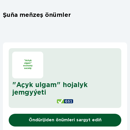
Şuňa meňzeş önümler
"Açyk ulgam" hojalyk
jemgyýeti
Öndürijiden önümleri sargyt ediň