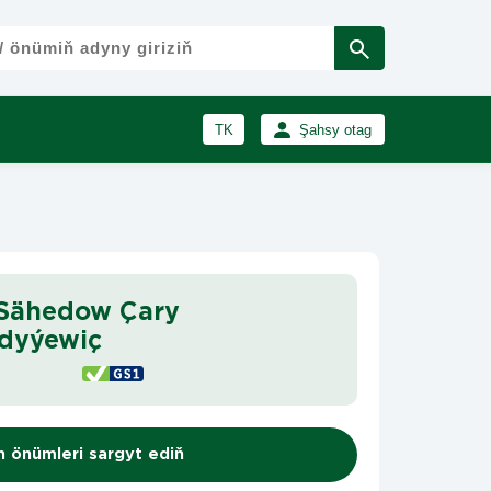
TK
Şahsy otag
RU
Girmek
Registrasiýa
EN
 Sähedow Çary
dyýewiç
n önümleri sargyt ediň