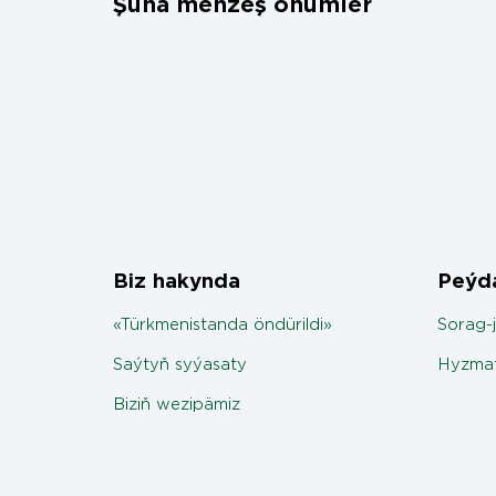
Şuňa meňzeş önümler
Biz hakynda
Peýda
«Türkmenistanda öndürildi»
Sorag-
Saýtyň syýasaty
Hyzmat
Biziň wezipämiz