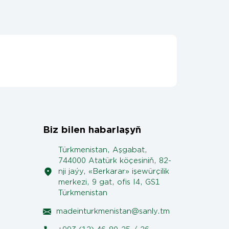
Biz bilen habarlaşyň
Türkmenistan, Aşgabat,
744000 Atatürk köçesiniň, 82-
nji jaýy, «Berkarar» işewürçilik
merkezi, 9 gat, ofis I4, GS1
Türkmenistan
madeinturkmenistan@sanly.tm