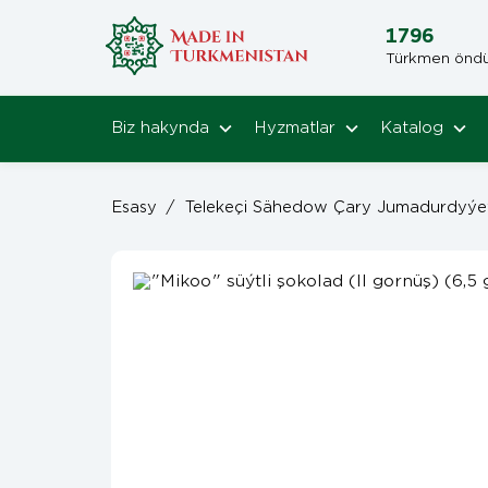
1796
Türkmen öndüri
Biz hakynda
Hyzmatlar
Katalog
Esasy
/
Telekeçi Sähedow Çary Jumadurdyýe