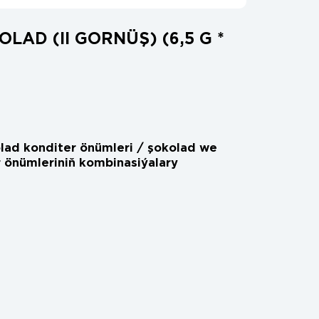
LAD (II GORNÜŞ) (6,5 G *
lad konditer önümleri / şokolad we
 önümleriniň kombinasiýalary