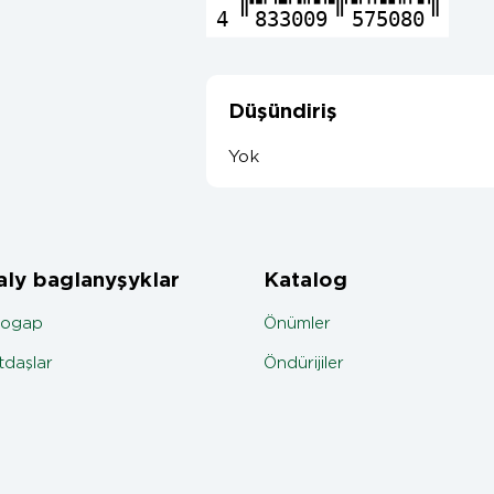
4
833009
575080
Düşündiriş
Yok
ly baglanyşyklar
Katalog
jogap
Önümler
daşlar
Öndürijiler