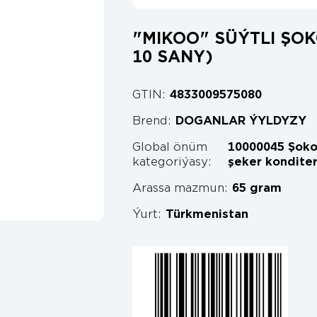
"MIKOO" SÜÝTLI ŞOKO
10 SANY)
GTIN:
4833009575080
Brend:
DOGANLAR ÝYLDYZY
Global önüm
10000045 Şoko
kategoriýasy:
şeker konditer
Arassa mazmun:
65 gram
Ýurt:
Türkmenistan