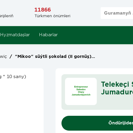
11866
jileriň
Türkmen önümleri
Hyzmatdaşlar
Habarlar
wiç
/
"Mikoo" süýtli şokolad (II gornüş) (6,5 g * 10 sany)
Telekeçi
Jumadur
Öndürijide