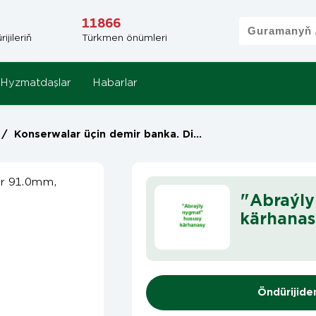
11866
jileriň
Türkmen önümleri
Hyzmatdaşlar
Habarlar
/
Konserwalar üçin demir banka. Diametr 91.0mm, 410ml. Reňki: Kümmüşsöw
"Abraýly
kärhanas
Öndürijide