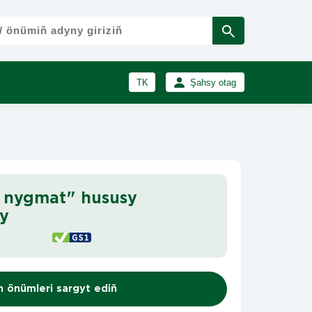
TK
Şahsy otag
RU
Girmek
Registrasiýa
EN
 nygmat" hususy
y
n önümleri sargyt ediň