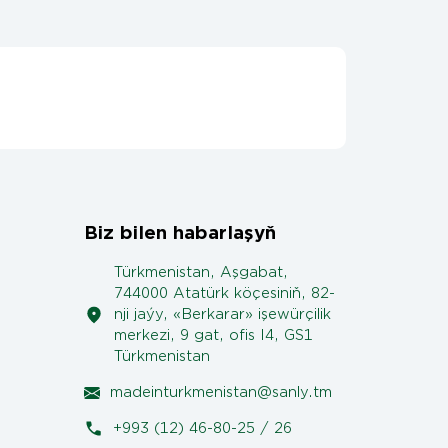
Biz bilen habarlaşyň
Türkmenistan, Aşgabat,
744000 Atatürk köçesiniň, 82-
nji jaýy, «Berkarar» işewürçilik
merkezi, 9 gat, ofis I4, GS1
Türkmenistan
madeinturkmenistan@sanly.tm
+993 (12) 46-80-25 / 26