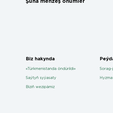
Şuňa meňzeş önümler
Biz hakynda
Peýda
«Türkmenistanda öndürildi»
Sorag-
Saýtyň syýasaty
Hyzmat
Biziň wezipämiz