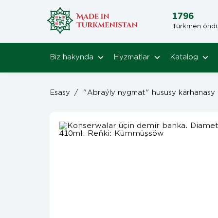
1796
Türkmen öndüri
Biz hakynda
Hyzmatlar
Katalog
Esasy
/
"Abraýly nygmat" hususy kärhanasy