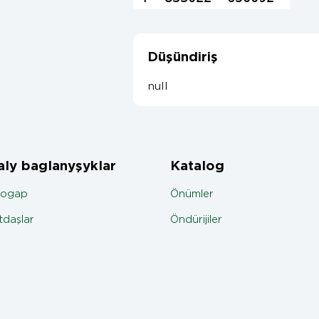
Düşündiriş
null
ly baglanyşyklar
Katalog
jogap
Önümler
daşlar
Öndürijiler