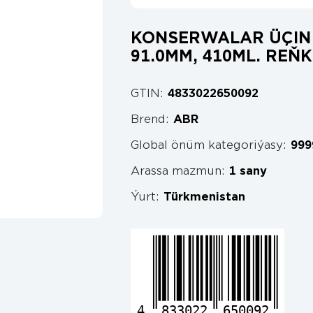
KONSERWALAR ÜÇIN 
91.0MM, 410ML. REŇ
GTIN:
4833022650092
Brend:
ABR
Global önüm kategoriýasy:
999
Arassa mazmun:
1 sany
Ýurt:
Türkmenistan
4
833022
650092