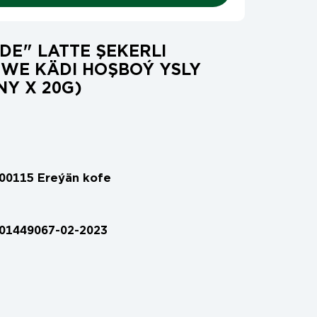
-DE" LATTE ŞEKERLI
WE KÄDI HOŞBOÝ YSLY
NY X 20G)
00115 Ereýän kofe
01449067-02-2023