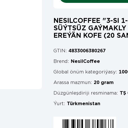
NESILCOFFEE "3-SI 1
SÜÝTSÜZ GAÝMAKLY 
EREÝÄN KOFE (20 SA
GTIN:
4833006380267
Brend:
NesilCoffee
Global önüm kategoriýasy:
100
Arassa mazmun:
20 gram
Düzgünleşdiriji resminama:
TŞ 
Ýurt:
Türkmenistan