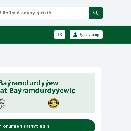
TK
Şahsy otag
RU
Girmek
Registrasiýa
EN
 Baýramdurdyýew
rat Baýramdurdyýewiç
n önümleri sargyt ediň