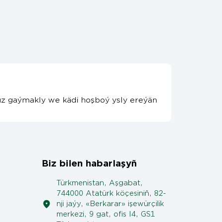
tsüz gaýmakly we kädi hoşboý ysly ereýän
Biz bilen habarlaşyň
Türkmenistan, Aşgabat,
744000 Atatürk köçesiniň, 82-
nji jaýy, «Berkarar» işewürçilik
merkezi, 9 gat, ofis I4, GS1