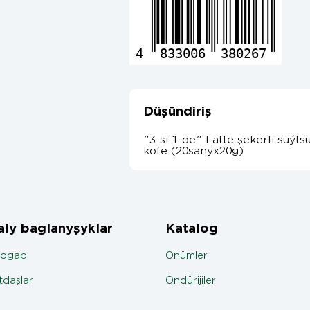
4
833006
380267
Düşündiriş
"3-si 1-de" Latte şekerli süý
kofe (20sanyx20g)
ly baglanyşyklar
Katalog
jogap
Önümler
daşlar
Öndürijiler