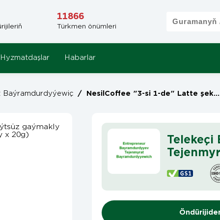
11866
jileriň
Türkmen önümleri
Hyzmatdaşlar
Habarlar
t Baýramdurdyýewiç
/
NesilCoffee "3-si 1-de" Latte şekerli süýtsüz gaýmakly we kädi hoşboý ysly ereýän kofe (20 sany x 20g)
Telekeçi
Tejenmy
Öndürijide