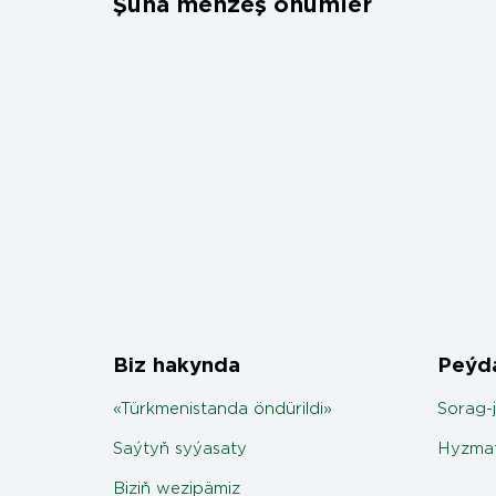
Şuňa meňzeş önümler
Biz hakynda
Peýda
«Türkmenistanda öndürildi»
Sorag-
Saýtyň syýasaty
Hyzmat
Biziň wezipämiz