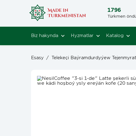
1796
Türkmen öndüri
Biz hakynda
Hyzmatlar
Katalog
Esasy
/
Telekeçi Baýramdurdyýew Tejenmyra