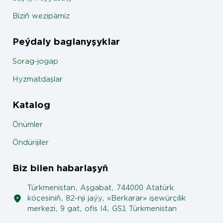
Biziň wezipämiz
Peýdaly baglanyşyklar
Sorag-jogap
Hyzmatdaşlar
Katalog
Önümler
Öndürijiler
Biz bilen habarlaşyň
Türkmenistan, Aşgabat, 744000 Atatürk
köçesiniň, 82-nji jaýy, «Berkarar» işewürçilik
merkezi, 9 gat, ofis I4, GS1 Türkmenistan