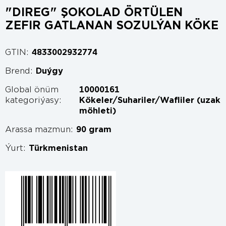
"DIREG" ŞOKOLAD ÖRTÜLEN
ZEFIR GATLANAN SOZULÝAN KÖKE
GTIN:
4833002932774
Brend:
Duýgy
Global önüm
10000161
kategoriýasy:
Kökeler/Suhariler/Wafliler (uzak
möhleti)
Arassa mazmun:
90 gram
Ýurt:
Türkmenistan