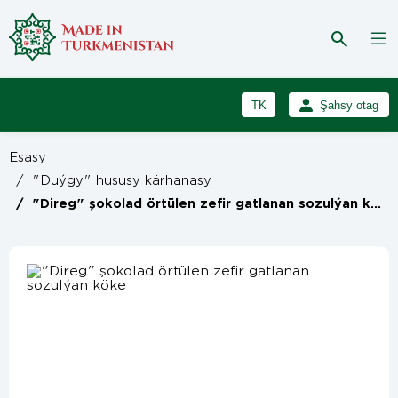
TK
Şahsy otag
RU
Girmek
Esasy
Registrasiýa
EN
/
"Duýgy" hususy kärhanasy
/
"Direg" şokolad örtülen zefir gatlanan sozulýan köke