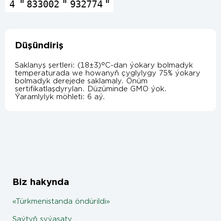
4
833002
932774
Düşündiriş
Saklanyş şertleri: (18±3)°С-dan ýokary bolmadyk
temperaturada we howanyň çyglylygy 75% ýokary
bolmadyk derejede saklamaly. Önüm
sertifikatlaşdyrylan. Düzüminde GMO ýok.
Ýaramlylyk möhleti: 6 aý.
Biz hakynda
«Türkmenistanda öndürildi»
Saýtyň syýasaty