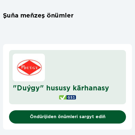
Şuňa meňzeş önümler
"Duýgy" hususy kärhanasy
Öndürijiden önümleri sargyt ediň