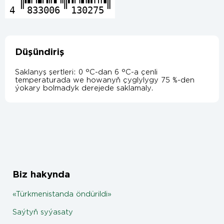
4
833006
130275
Düşündiriş
Saklanyş şertleri: 0 °C-dan 6 °C-a çenli
temperaturada we howanyň çyglylygy 75 %-den
ýokary bolmadyk derejede saklamaly.
Biz hakynda
«Türkmenistanda öndürildi»
Saýtyň syýasaty