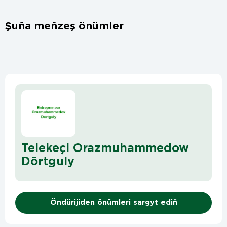
Şuňa meňzeş önümler
Telekeçi Orazmuhammedow
Dörtguly
Öndürijiden önümleri sargyt ediň