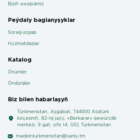
Biziň wezipämiz
Peýdaly baglanyşyklar
Sorag-jogap
Hyzmatdaşlar
Katalog
Önümler
Öndürijiler
Biz bilen habarlaşyň
Türkmenistan, Aşgabat, 744000 Atatürk
köçesiniň, 82-nji jaýy, «Berkarar» işewürçilik
merkezi, 9 gat, ofis I4, GS1 Türkmenistan
madeinturkmenistan@sanly.tm