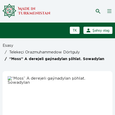
TK
Şahsy otag
RU
Girmek
Esasy
Registrasiýa
EN
/
Telekeçi Orazmuhammedow Dörtguly
/
“Moss” A derejeli gaýnadylan şöhlat. Sowadylan