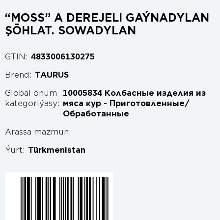
“MOSS” A DEREJELI GAÝNADYLAN
ŞÖHLAT. SOWADYLAN
GTIN:
4833006130275
Brend:
TAURUS
Global önüm
10005834 Колбасные изделия из
kategoriýasy:
мяса кур - Приготовленные/
Обработанные
Arassa mazmun:
Ýurt:
Türkmenistan