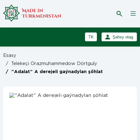
TK
Şahsy otag
RU
Girmek
Esasy
Registrasiýa
EN
/
Telekeçi Orazmuhammedow Dörtguly
/
"Adalat" A derejeli gaýnadylan şöhlat