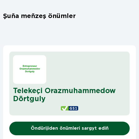
Şuňa meňzeş önümler
Telekeçi Orazmuhammedow
Dörtguly
Öndürijiden önümleri sargyt ediň