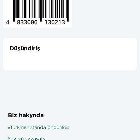
4
833006
130213
Düşündiriş
Biz hakynda
«Türkmenistanda öndürildi»
Saýtyň syýasaty