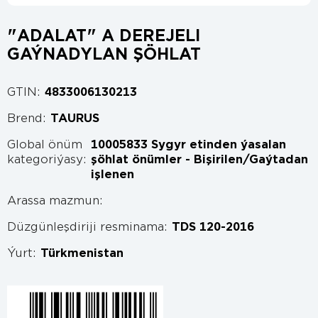
"ADALAT" A DEREJELI
GAÝNADYLAN ŞÖHLAT
GTIN:
4833006130213
Brend:
TAURUS
Global önüm
10005833 Sygyr etinden ýasalan
kategoriýasy:
şöhlat önümler - Bişirilen/Gaýtadan
işlenen
Arassa mazmun:
Düzgünleşdiriji resminama:
TDS 120-2016
Ýurt:
Türkmenistan