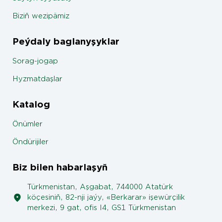
Biziň wezipämiz
Peýdaly baglanyşyklar
Sorag-jogap
Hyzmatdaşlar
Katalog
Önümler
Öndürijiler
Biz bilen habarlaşyň
Türkmenistan, Aşgabat, 744000 Atatürk
köçesiniň, 82-nji jaýy, «Berkarar» işewürçilik
merkezi, 9 gat, ofis I4, GS1 Türkmenistan