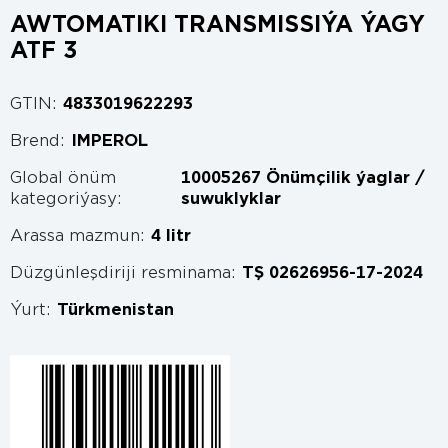
AWTOMATIKI TRANSMISSIÝA ÝAGY
ATF 3
GTIN:
4833019622293
Brend:
IMPEROL
Global önüm
10005267 Önümçilik ýaglar /
kategoriýasy:
suwuklyklar
Arassa mazmun:
4 litr
Düzgünleşdiriji resminama:
TŞ 02626956-17-2024
Ýurt:
Türkmenistan