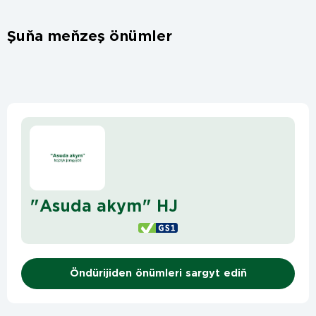
Şuňa meňzeş önümler
"Asuda akym" HJ
Öndürijiden önümleri sargyt ediň