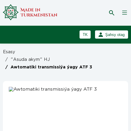
TK
Şahsy otag
RU
Girmek
Esasy
Registrasiýa
EN
/
"Asuda akym" HJ
/
Awtomatiki transmissiýa ýagy ATF 3