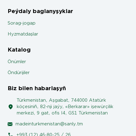
Peýdaly baglanyşyklar
Sorag-jogap
Hyzmatdaşlar
Katalog
Önümler
Öndürijiler
Biz bilen habarlaşyň
Türkmenistan, Aşgabat, 744000 Atatürk
köçesiniň, 82-nji jaýy, «Berkarar» işewürçilik
merkezi, 9 gat, ofis I4, GS1 Türkmenistan
madeinturkmenistan@sanly.tm
+993 (12) 46-80-25 / 26