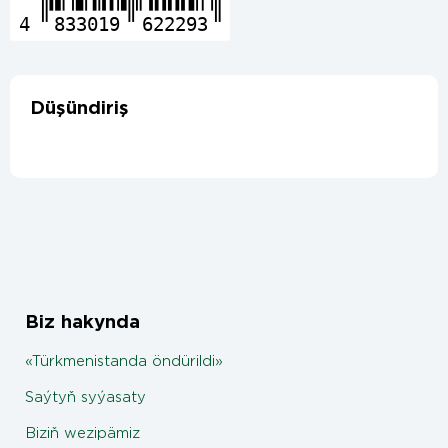
4
833019
622293
Düşündiriş
Biz hakynda
«Türkmenistanda öndürildi»
Saýtyň syýasaty
Biziň wezipämiz