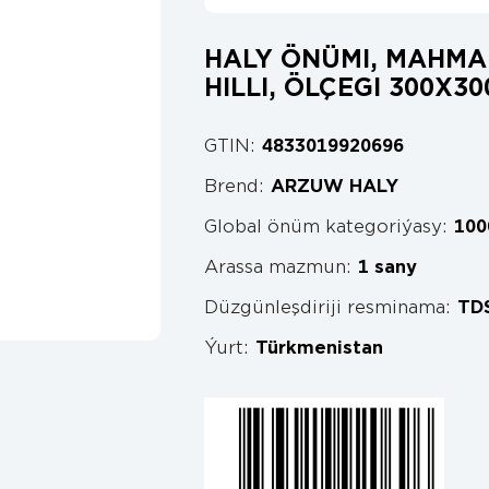
HALY ÖNÜMI, MAHMAL
HILLI, ÖLÇEGI 300X30
GTIN:
4833019920696
Brend:
ARZUW HALY
Global önüm kategoriýasy:
100
Arassa mazmun:
1 sany
Düzgünleşdiriji resminama:
TD
Ýurt:
Türkmenistan