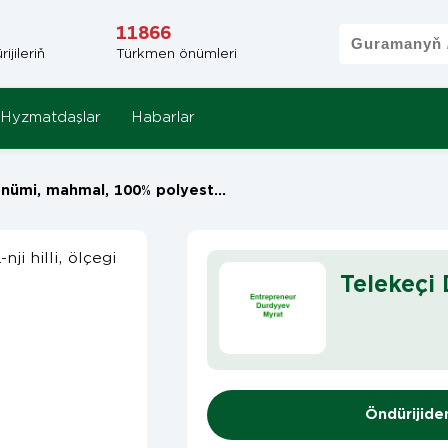
11866
jileriň
Türkmen önümleri
Hyzmatdaşlar
Habarlar
ahmal, 100% polyester, 1-nji hilli, ölçegi 300x3000 sm
Telekeçi
Öndürijide