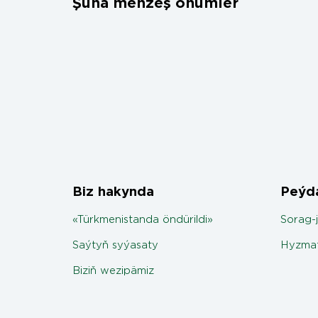
Şuňa meňzeş önümler
Biz hakynda
Peýda
«Türkmenistanda öndürildi»
Sorag-
Saýtyň syýasaty
Hyzmat
Biziň wezipämiz