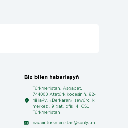
Biz bilen habarlaşyň
Türkmenistan, Aşgabat,
744000 Atatürk köçesiniň, 82-
nji jaýy, «Berkarar» işewürçilik
merkezi, 9 gat, ofis I4, GS1
Türkmenistan
madeinturkmenistan@sanly.tm