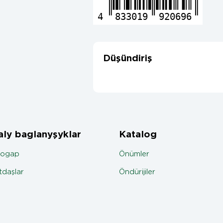
4
833019
920696
Düşündiriş
ly baglanyşyklar
Katalog
jogap
Önümler
daşlar
Öndürijiler