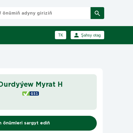
TK
Şahsy otag
RU
Girmek
Registrasiýa
EN
 Durdyýew Myrat H
n önümleri sargyt ediň