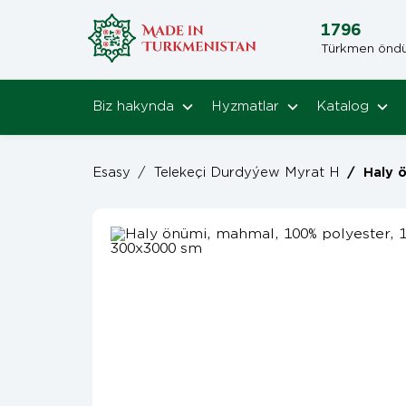
1796
Türkmen öndüri
Biz hakynda
Hyzmatlar
Katalog
Esasy
/
Telekeçi Durdyýew Myrat H
/
Haly önümi, m