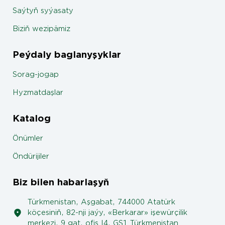
Saýtyň syýasaty
Biziň wezipämiz
Peýdaly baglanyşyklar
Sorag-jogap
Hyzmatdaşlar
Katalog
Önümler
Öndürijiler
Biz bilen habarlaşyň
Türkmenistan, Aşgabat, 744000 Atatürk
köçesiniň, 82-nji jaýy, «Berkarar» işewürçilik
merkezi, 9 gat, ofis I4, GS1 Türkmenistan