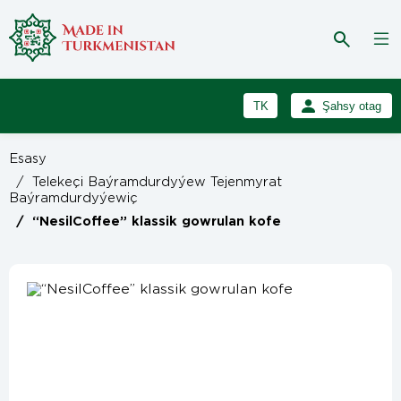
TK
Şahsy otag
RU
Girmek
Esasy
Registrasiýa
EN
/
Telekeçi Baýramdurdyýew Tejenmyrat
Baýramdurdyýewiç
/
“NesilCoffee” klassik gowrulan kofe