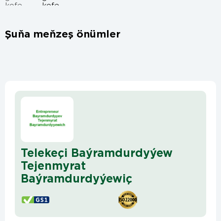
Şuňa meňzeş önümler
Telekeçi Baýramdurdyýew
Tejenmyrat
Baýramdurdyýewiç