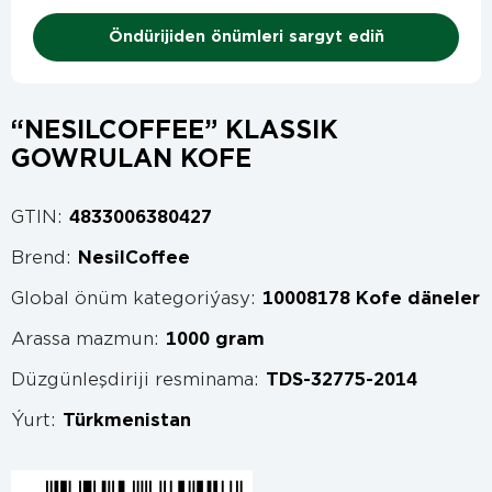
Öndürijiden önümleri sargyt ediň
“NESILCOFFEE” KLASSIK
GOWRULAN KOFE
GTIN:
4833006380427
Brend:
NesilCoffee
Global önüm kategoriýasy:
10008178 Kofe däneler
Arassa mazmun:
1000 gram
Düzgünleşdiriji resminama:
TDS-32775-2014
Ýurt:
Türkmenistan