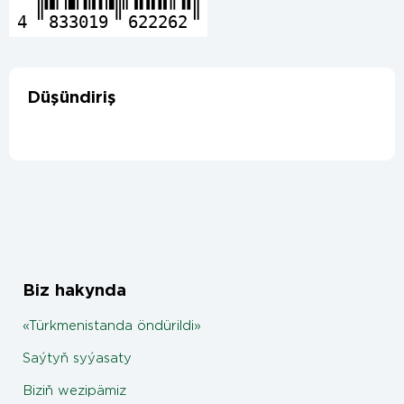
4
833019
622262
Düşündiriş
Biz hakynda
«Türkmenistanda öndürildi»
Saýtyň syýasaty
Biziň wezipämiz