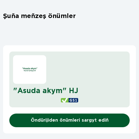
Şuňa meňzeş önümler
"Asuda akym" HJ
Öndürijiden önümleri sargyt ediň