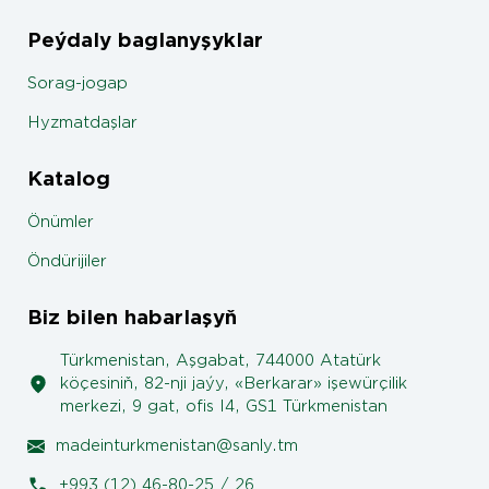
Peýdaly baglanyşyklar
Sorag-jogap
Hyzmatdaşlar
Katalog
Önümler
Öndürijiler
Biz bilen habarlaşyň
Türkmenistan, Aşgabat, 744000 Atatürk
köçesiniň, 82-nji jaýy, «Berkarar» işewürçilik
merkezi, 9 gat, ofis I4, GS1 Türkmenistan
madeinturkmenistan@sanly.tm
+993 (12) 46-80-25 / 26