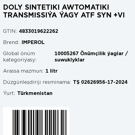
DOLY SINTETIKI AWTOMATIKI
TRANSMISSIÝA ÝAGY ATF SYN +VI
GTIN:
4833019622262
Brend:
IMPEROL
Global önüm
10005267 Önümçilik ýaglar /
kategoriýasy:
suwuklyklar
Arassa mazmun:
1 litr
Düzgünleşdiriji resminama:
TŞ 02626956-17-2024
Ýurt:
Türkmenistan