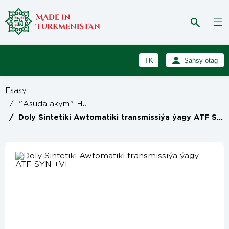
TK
Şahsy otag
RU
Girmek
Esasy
Registrasiýa
EN
/
"Asuda akym" HJ
/
Doly Sintetiki Awtomatiki transmissiýa ýagy ATF SYN +VI