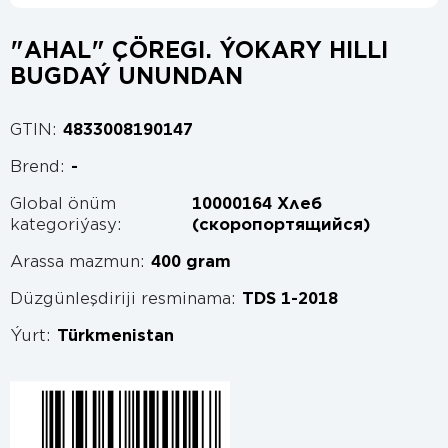
"AHAL" ÇÖREGI. ÝOKARY HILLI
BUGDAÝ UNUNDAN
GTIN:
4833008190147
Brend:
-
Global önüm
10000164 Хлеб
kategoriýasy:
(скоропортящийся)
Arassa mazmun:
400 gram
Düzgünleşdiriji resminama:
TDS 1-2018
Ýurt:
Türkmenistan