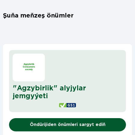
Şuňa meňzeş önümler
"Agzybirlik" alyjylar
jemgyýeti
Öndürijiden önümleri sargyt ediň