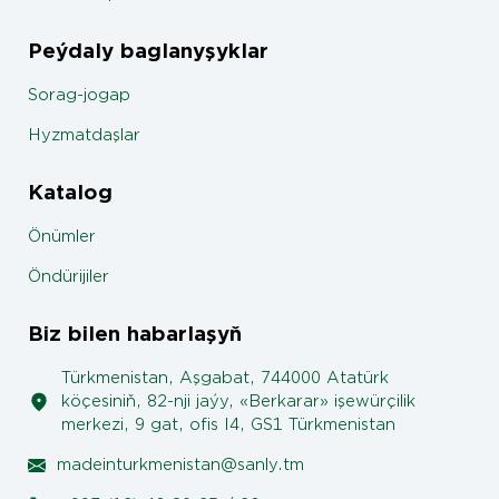
Peýdaly baglanyşyklar
Sorag-jogap
Hyzmatdaşlar
Katalog
Önümler
Öndürijiler
Biz bilen habarlaşyň
Türkmenistan, Aşgabat, 744000 Atatürk
köçesiniň, 82-nji jaýy, «Berkarar» işewürçilik
merkezi, 9 gat, ofis I4, GS1 Türkmenistan
madeinturkmenistan@sanly.tm