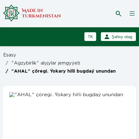
TK
Şahsy otag
RU
Girmek
Esasy
Registrasiýa
EN
/
"Agzybirlik" alyjylar jemgyýeti
/
"AHAL" çöregi. Ýokary hilli bugdaý unundan