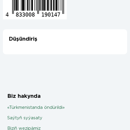
4
833008
190147
Düşündiriş
Biz hakynda
«Türkmenistanda öndürildi»
Saýtyň syýasaty
Biziň wezipämiz