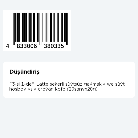
4
833006
380335
Düşündiriş
"3-si 1-de" Latte şekerli süýtsüz gaýmakly we süýt
hoşboý ysly ereýän kofe (20sanyx20g)