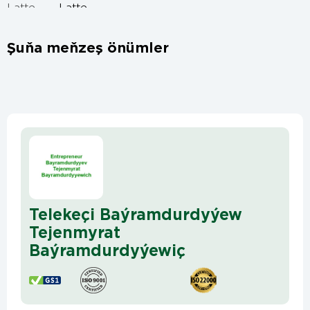
Şuňa meňzeş önümler
Telekeçi Baýramdurdyýew
Tejenmyrat
Baýramdurdyýewiç