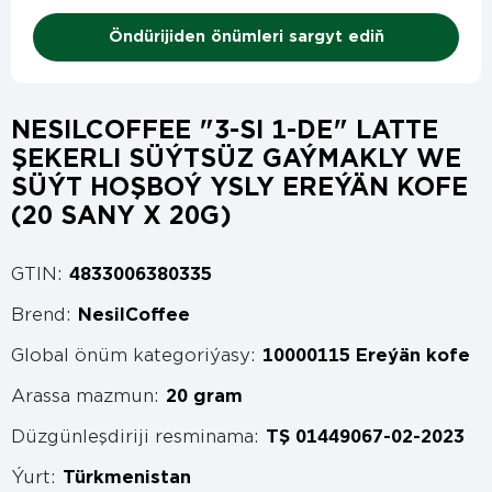
Öndürijiden önümleri sargyt ediň
NESILCOFFEE "3-SI 1-DE" LATTE
ŞEKERLI SÜÝTSÜZ GAÝMAKLY WE
SÜÝT HOŞBOÝ YSLY EREÝÄN KOFE
(20 SANY X 20G)
GTIN:
4833006380335
Brend:
NesilCoffee
Global önüm kategoriýasy:
10000115 Ereýän kofe
Arassa mazmun:
20 gram
Düzgünleşdiriji resminama:
TŞ 01449067-02-2023
Ýurt:
Türkmenistan