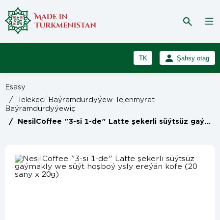
TK
Şahsy otag
RU
Girmek
Esasy
Registrasiýa
EN
/
Telekeçi Baýramdurdyýew Tejenmyrat
Baýramdurdyýewiç
/
NesilCoffee "3-si 1-de" Latte şekerli süýtsüz gaýmakly we süýt hoşboý ysly ereýän kofe (20 sany x 20g)