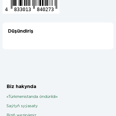
4
833013
840273
Düşündiriş
Biz hakynda
«Türkmenistanda öndürildi»
Saýtyň syýasaty
Biziň wezipämiz