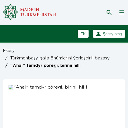
TK
Şahsy otag
RU
Girmek
Esasy
Registrasiýa
EN
/
Türkmenbaşy galla önümlerini ýerleşdiriji bazasy
/
"Ahal" tamdyr çöregi, birinji hilli