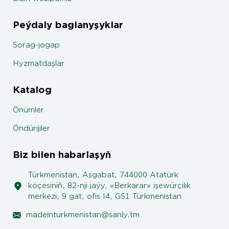
Peýdaly baglanyşyklar
Sorag-jogap
Hyzmatdaşlar
Katalog
Önümler
Öndürijiler
Biz bilen habarlaşyň
Türkmenistan, Aşgabat, 744000 Atatürk
köçesiniň, 82-nji jaýy, «Berkarar» işewürçilik
merkezi, 9 gat, ofis I4, GS1 Türkmenistan
madeinturkmenistan@sanly.tm