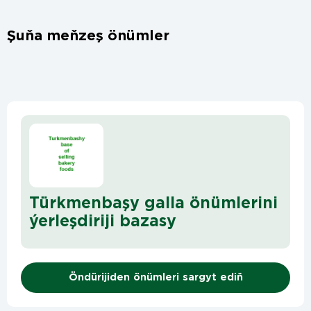
Şuňa meňzeş önümler
Türkmenbaşy galla önümlerini
ýerleşdiriji bazasy
Öndürijiden önümleri sargyt ediň