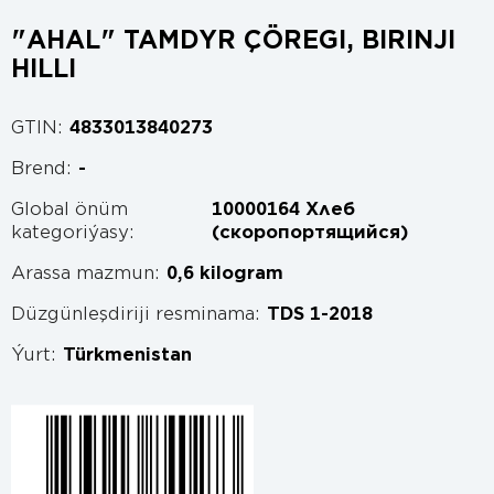
"AHAL" TAMDYR ÇÖREGI, BIRINJI
HILLI
GTIN:
4833013840273
Brend:
-
Global önüm
10000164 Хлеб
kategoriýasy:
(скоропортящийся)
Arassa mazmun:
0,6 kilogram
Düzgünleşdiriji resminama:
TDS 1-2018
Ýurt:
Türkmenistan