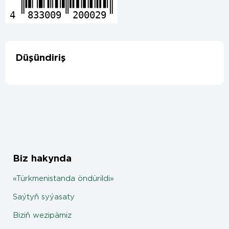
4
833009
200029
Düşündiriş
Biz hakynda
«Türkmenistanda öndürildi»
Saýtyň syýasaty
Biziň wezipämiz