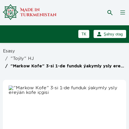
TK
Şahsy otag
RU
Girmek
Esasy
Registrasiýa
EN
/
"Toýly" HJ
/
"Markow Kofe" 3-si 1-de funduk ýakymly ysly ereýän kofe içgisi