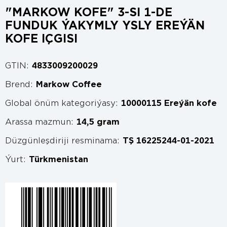
"MARKOW KOFE" 3-SI 1-DE
FUNDUK ÝAKYMLY YSLY EREÝÄN
KOFE IÇGISI
GTIN:
4833009200029
Brend:
Markow Coffee
Global önüm kategoriýasy:
10000115 Ereýän kofe
Arassa mazmun:
14,5 gram
Düzgünleşdiriji resminama:
TŞ 16225244-01-2021
Ýurt:
Türkmenistan