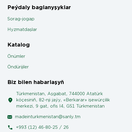
Peýdaly baglanyşyklar
Sorag-jogap
Hyzmatdaşlar
Katalog
Önümler
Öndürijiler
Biz bilen habarlaşyň
Türkmenistan, Aşgabat, 744000 Atatürk
köçesiniň, 82-nji jaýy, «Berkarar» işewürçilik
merkezi, 9 gat, ofis I4, GS1 Türkmenistan
madeinturkmenistan@sanly.tm
+993 (12) 46-80-25 / 26