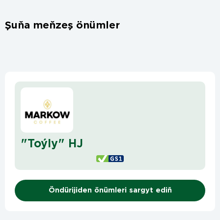
Şuňa meňzeş önümler
"Toýly" HJ
Öndürijiden önümleri sargyt ediň