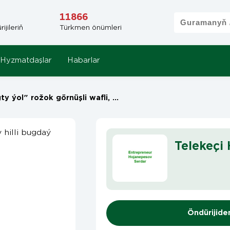
11866
jileriň
Türkmen önümleri
Hyzmatdaşlar
Habarlar
l" rožok görnüşli wafli, ýokary hilli bugdaý unundan
Telekeçi
Öndürijide