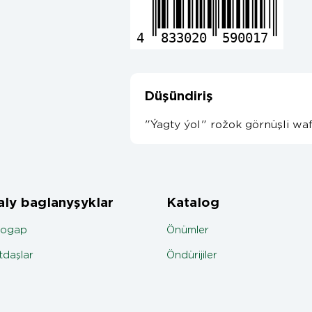
4
833020
590017
Düşündiriş
"Ýagty ýol" rožok görnüşli waf
ly baglanyşyklar
Katalog
jogap
Önümler
daşlar
Öndürijiler