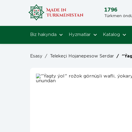
1796
Türkmen öndüri
Biz hakynda
Hyzmatlar
Katalog
Esasy
/
Telekeçi Hojanepesow Serdar
/
"Ýagty ýo