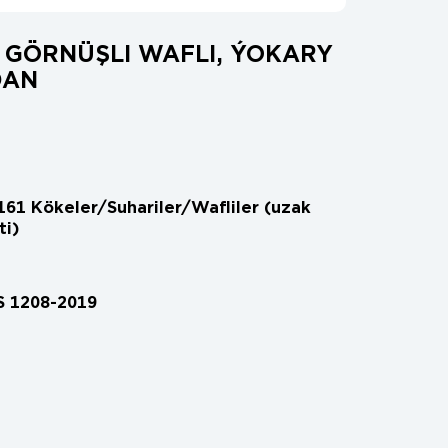
 GÖRNÜŞLI WAFLI, ÝOKARY
DAN
61 Kökeler/Suhariler/Wafliler (uzak
ti)
S 1208-2019