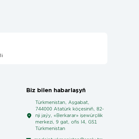
li
Biz bilen habarlaşyň
Türkmenistan, Aşgabat,
744000 Atatürk köçesiniň, 82-
nji jaýy, «Berkarar» işewürçilik
merkezi, 9 gat, ofis I4, GS1
Türkmenistan