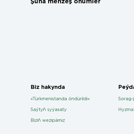
Şuňa meňzeş önümler
Biz hakynda
Peýda
«Türkmenistanda öndürildi»
Sorag-
Saýtyň syýasaty
Hyzmat
Biziň wezipämiz