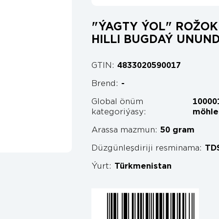
"ÝAGTY ÝOL" ROŽOK
HILLI BUGDAÝ UNUN
GTIN:
4833020590017
Brend:
-
Global önüm
100001
kategoriýasy:
möhle
Arassa mazmun:
50 gram
Düzgünleşdiriji resminama:
TD
Ýurt:
Türkmenistan