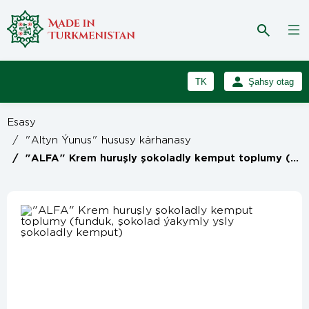
TK
Şahsy otag
RU
Girmek
Esasy
Registrasiýa
EN
/
"Altyn Ýunus" hususy kärhanasy
/
"ALFA" Krem huruşly şokoladly kemput toplumy (funduk, şokolad ýakymly ysly şokoladly kemput)