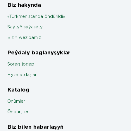
Biz hakynda
«Türkmenistanda öndürildi»
Saýtyň syýasaty
Biziň wezipämiz
Peýdaly baglanyşyklar
Sorag-jogap
Hyzmatdaşlar
Katalog
Önümler
Öndürijiler
Biz bilen habarlaşyň