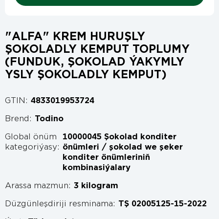
"ALFA" KREM HURUŞLY
ŞOKOLADLY KEMPUT TOPLUMY
(FUNDUK, ŞOKOLAD ÝAKYMLY
YSLY ŞOKOLADLY KEMPUT)
GTIN:
4833019953724
Brend:
Todino
Global önüm
10000045 Şokolad konditer
kategoriýasy:
önümleri / şokolad we şeker
konditer önümleriniň
kombinasiýalary
Arassa mazmun:
3 kilogram
Düzgünleşdiriji resminama:
TŞ 02005125-15-2022