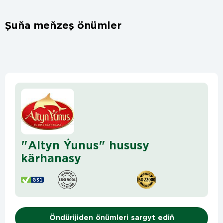
Şuňa meňzeş önümler
"Altyn Ýunus" hususy
kärhanasy
Öndürijiden önümleri sargyt ediň