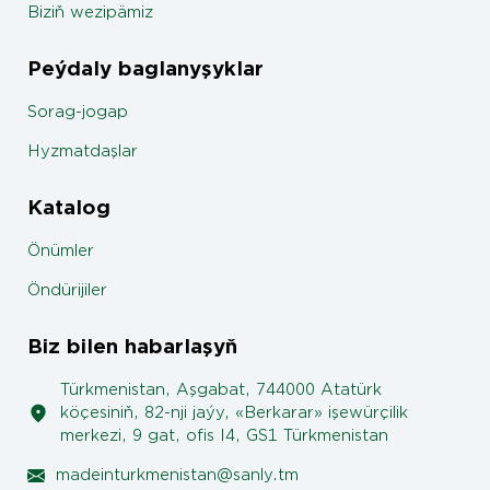
Biziň wezipämiz
Peýdaly baglanyşyklar
Sorag-jogap
Hyzmatdaşlar
Katalog
Önümler
Öndürijiler
Biz bilen habarlaşyň
Türkmenistan, Aşgabat, 744000 Atatürk
köçesiniň, 82-nji jaýy, «Berkarar» işewürçilik
merkezi, 9 gat, ofis I4, GS1 Türkmenistan
madeinturkmenistan@sanly.tm