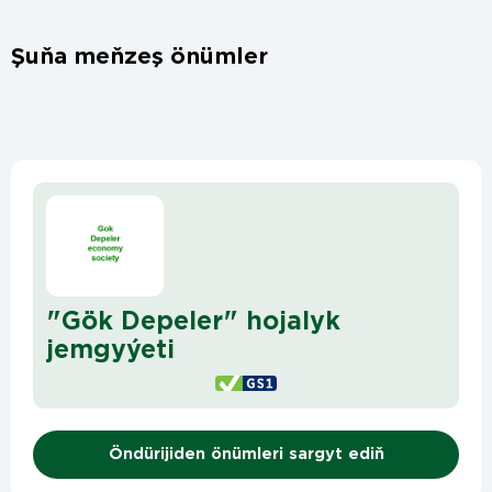
Şuňa meňzeş önümler
"Gök Depeler" hojalyk
jemgyýeti
Öndürijiden önümleri sargyt ediň