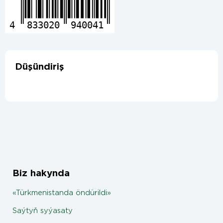
4
833020
940041
Düşündiriş
Biz hakynda
«Türkmenistanda öndürildi»
Saýtyň syýasaty