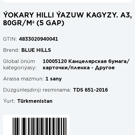
ÝOKARY HILLI ÝAZUW KAGYZY. A3,
80GR/M² (5 GAP)
GTIN:
4833020940041
Brend:
BLUE HILLS
Global önüm
10005120 Канцелярская бумага/
kategoriýasy:
карточки/пленка - Другое
Arassa mazmun:
1 sany
Düzgünleşdiriji resminama:
TDS 651-2016
Ýurt:
Türkmenistan