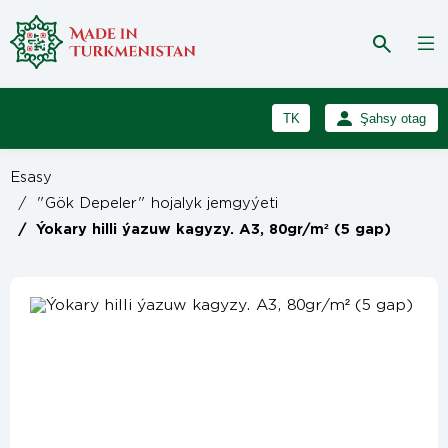
TK
Şahsy otag
RU
Girmek
Esasy
Registrasiýa
EN
/
"Gök Depeler" hojalyk jemgyýeti
/
Ýokary hilli ýazuw kagyzy. A3, 80gr/m² (5 gap)