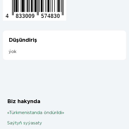
4
833009
574830
Düşündiriş
ýok
Biz hakynda
«Türkmenistanda öndürildi»
Saýtyň syýasaty