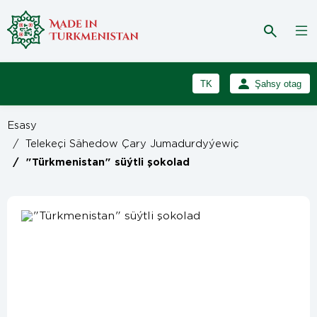
TK
Şahsy otag
RU
Girmek
Esasy
Registrasiýa
EN
/
Telekeçi Sähedow Çary Jumadurdyýewiç
/
"Türkmenistan" süýtli şokolad