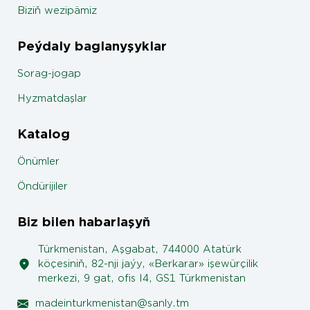
Biziň wezipämiz
Peýdaly baglanyşyklar
Sorag-jogap
Hyzmatdaşlar
Katalog
Önümler
Öndürijiler
Biz bilen habarlaşyň
Türkmenistan, Aşgabat, 744000 Atatürk
köçesiniň, 82-nji jaýy, «Berkarar» işewürçilik
merkezi, 9 gat, ofis I4, GS1 Türkmenistan
madeinturkmenistan@sanly.tm