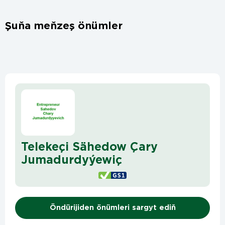
Şuňa meňzeş önümler
Telekeçi Sähedow Çary
Jumadurdyýewiç
Öndürijiden önümleri sargyt ediň