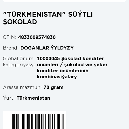
"TÜRKMENISTAN" SÜÝTLI
ŞOKOLAD
GTIN:
4833009574830
Brend:
DOGANLAR ÝYLDYZY
Global önüm
10000045 Şokolad konditer
kategoriýasy:
önümleri / şokolad we şeker
konditer önümleriniň
kombinasiýalary
Arassa mazmun:
70 gram
Ýurt:
Türkmenistan