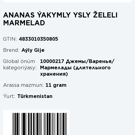
ANANAS ÝAKYMLY YSLY ŽELELI
MARMELAD
GTIN:
4833010350805
Brend:
Aýly Gije
Global önüm
10000217 Джемы/Варенья/
kategoriýasy:
Мармелады (длительного
хранения)
Arassa mazmun:
11 gram
Ýurt:
Türkmenistan