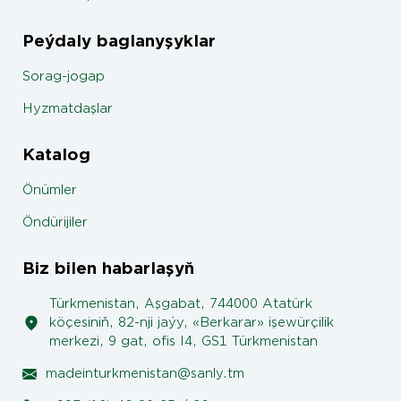
Peýdaly baglanyşyklar
Sorag-jogap
Hyzmatdaşlar
Katalog
Önümler
Öndürijiler
Biz bilen habarlaşyň
Türkmenistan, Aşgabat, 744000 Atatürk
köçesiniň, 82-nji jaýy, «Berkarar» işewürçilik
merkezi, 9 gat, ofis I4, GS1 Türkmenistan
madeinturkmenistan@sanly.tm