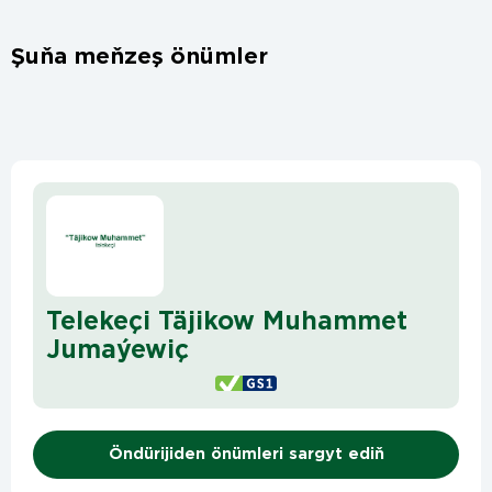
Şuňa meňzeş önümler
Telekeçi Täjikow Muhammet
Jumaýewiç
Öndürijiden önümleri sargyt ediň