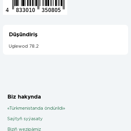
4
833010
350805
Düşündiriş
Uglewod 78.2
Biz hakynda
«Türkmenistanda öndürildi»
Saýtyň syýasaty
Biziň wezipämiz