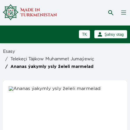
TK
Şahsy otag
RU
Girmek
Esasy
Registrasiýa
EN
/
Telekeçi Täjikow Muhammet Jumaýewiç
/
Ananas ýakymly ysly želeli marmelad