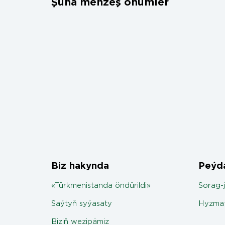
Şuňa meňzeş önümler
Biz hakynda
Peýda
«Türkmenistanda öndürildi»
Sorag-
Saýtyň syýasaty
Hyzmat
Biziň wezipämiz