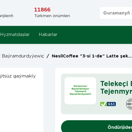
11866
jileriň
Türkmen önümleri
Hyzmatdaşlar
Habarlar
t Baýramdurdyýewiç
/
NesilCoffee "3-si 1-de" Latte şekerli süýtsüz gaýmakly we kädi hoşboý ysly ereýän kofe
Telekeçi
Tejenmy
Öndürijide