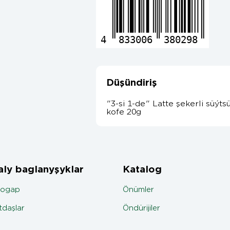
4
833006
380298
Düşündiriş
"3-si 1-de" Latte şekerli süý
kofe 20g
ly baglanyşyklar
Katalog
jogap
Önümler
daşlar
Öndürijiler