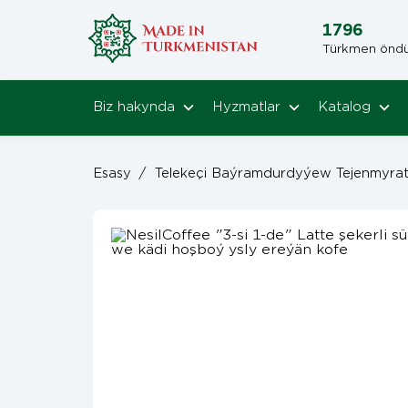
1796
Türkmen öndüri
Biz hakynda
Hyzmatlar
Katalog
Esasy
/
Telekeçi Baýramdurdyýew Tejenmyra