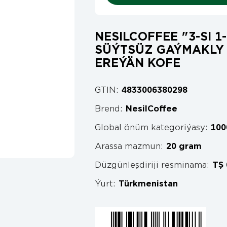
NESILCOFFEE "3-SI 1
SÜÝTSÜZ GAÝMAKLY 
EREÝÄN KOFE
GTIN:
4833006380298
Brend:
NesilCoffee
Global önüm kategoriýasy:
100
Arassa mazmun:
20 gram
Düzgünleşdiriji resminama:
TŞ 
Ýurt:
Türkmenistan