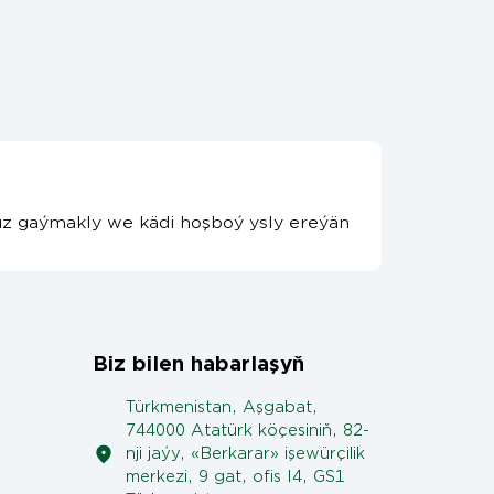
tsüz gaýmakly we kädi hoşboý ysly ereýän
Biz bilen habarlaşyň
Türkmenistan, Aşgabat,
744000 Atatürk köçesiniň, 82-
nji jaýy, «Berkarar» işewürçilik
merkezi, 9 gat, ofis I4, GS1