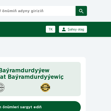
TK
Şahsy otag
RU
Girmek
Registrasiýa
EN
 Baýramdurdyýew
rat Baýramdurdyýewiç
n önümleri sargyt ediň