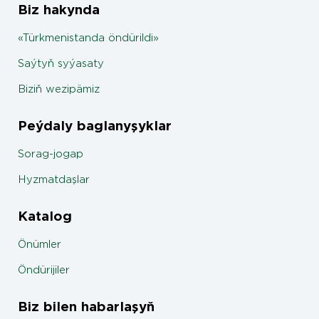
Biz hakynda
«Türkmenistanda öndürildi»
Saýtyň syýasaty
Biziň wezipämiz
Peýdaly baglanyşyklar
Sorag-jogap
Hyzmatdaşlar
Katalog
Önümler
Öndürijiler
Biz bilen habarlaşyň