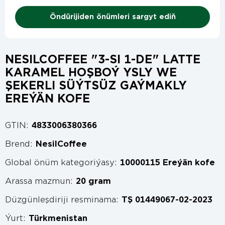
Öndürijiden önümleri sargyt ediň
NESILCOFFEE "3-SI 1-DE" LATTE
KARAMEL HOŞBOÝ YSLY WE
ŞEKERLI SÜÝTSÜZ GAÝMAKLY
EREÝÄN KOFE
GTIN:
4833006380366
Brend:
NesilCoffee
Global önüm kategoriýasy:
10000115 Ereýän kofe
Arassa mazmun:
20 gram
Düzgünleşdiriji resminama:
TŞ 01449067-02-2023
Ýurt:
Türkmenistan