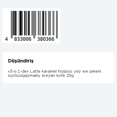
4
833006
380366
Düşündiriş
«3-si 1-de» Latte karamel hoşboý ysly we şekerli
süýtsüzgaýmakly ereýän kofe 20g