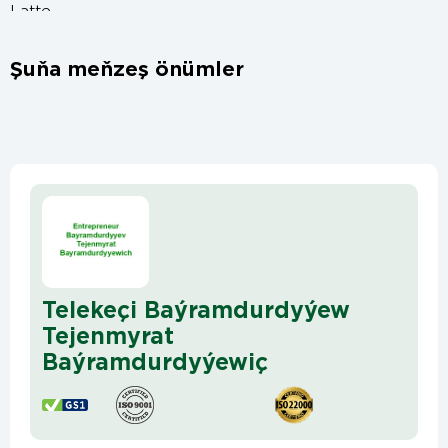
Şuňa meňzeş önümler
Telekeçi Baýramdurdyýew
Tejenmyrat
Baýramdurdyýewiç