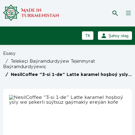
TK
Şahsy otag
RU
Girmek
Esasy
Registrasiýa
EN
/
Telekeçi Baýramdurdyýew Tejenmyrat
Baýramdurdyýewiç
/
NesilCoffee "3-si 1-de" Latte karamel hoşboý ysly we şekerli süýtsüz gaýmakly ereýän kofe