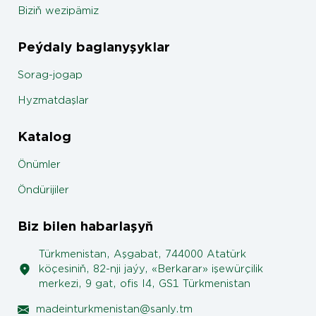
Biziň wezipämiz
Peýdaly baglanyşyklar
Sorag-jogap
Hyzmatdaşlar
Katalog
Önümler
Öndürijiler
Biz bilen habarlaşyň
Türkmenistan, Aşgabat, 744000 Atatürk
köçesiniň, 82-nji jaýy, «Berkarar» işewürçilik
merkezi, 9 gat, ofis I4, GS1 Türkmenistan
madeinturkmenistan@sanly.tm