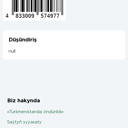
4
833009
574977
Düşündiriş
null
Biz hakynda
«Türkmenistanda öndürildi»
Saýtyň syýasaty