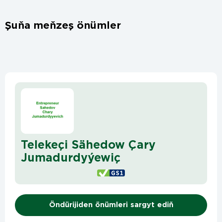
Şuňa meňzeş önümler
Telekeçi Sähedow Çary
Jumadurdyýewiç
Öndürijiden önümleri sargyt ediň