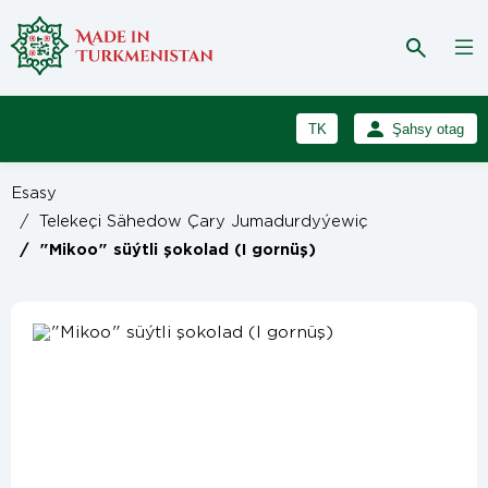
TK
Şahsy otag
RU
Girmek
Esasy
Registrasiýa
EN
/
Telekeçi Sähedow Çary Jumadurdyýewiç
/
"Mikoo" süýtli şokolad (I gornüş)