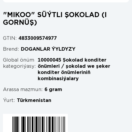
"MIKOO" SÜÝTLI ŞOKOLAD (I
GORNÜŞ)
GTIN:
4833009574977
Brend:
DOGANLAR ÝYLDYZY
Global önüm
10000045 Şokolad konditer
kategoriýasy:
önümleri / şokolad we şeker
konditer önümleriniň
kombinasiýalary
Arassa mazmun:
6 gram
Ýurt:
Türkmenistan