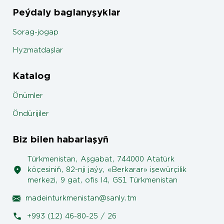
Peýdaly baglanyşyklar
Sorag-jogap
Hyzmatdaşlar
Katalog
Önümler
Öndürijiler
Biz bilen habarlaşyň
Türkmenistan, Aşgabat, 744000 Atatürk
köçesiniň, 82-nji jaýy, «Berkarar» işewürçilik
merkezi, 9 gat, ofis I4, GS1 Türkmenistan
madeinturkmenistan@sanly.tm
+993 (12) 46-80-25 / 26