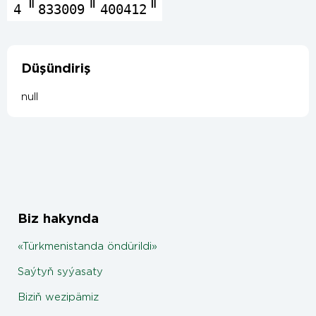
4
833009
400412
Düşündiriş
null
Biz hakynda
«Türkmenistanda öndürildi»
Saýtyň syýasaty
Biziň wezipämiz