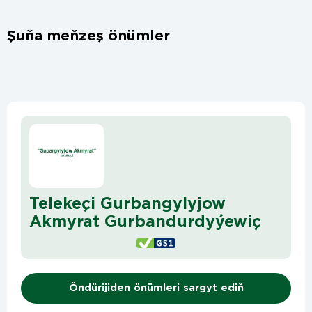
Şuňa meňzeş önümler
Telekeçi Gurbangylyjow
Akmyrat Gurbandurdyýewiç
Öndürijiden önümleri sargyt ediň