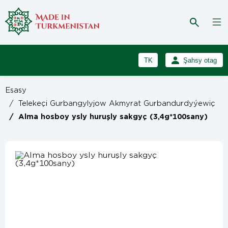
TK
Şahsy otag
RU
Girmek
Esasy
Registrasiýa
EN
/
Telekeçi Gurbangylyjow Akmyrat Gurbandurdyýewiç
/
Alma hosboy ysly huruşly sakgyç (3,4g*100sany)