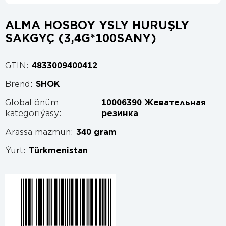
ALMA HOSBOY YSLY HURUŞLY
SAKGYÇ (3,4G*100SANY)
GTIN:
4833009400412
Brend:
SHOK
Global önüm
10006390 Жевательная
kategoriýasy:
резинка
Arassa mazmun:
340 gram
Ýurt:
Türkmenistan