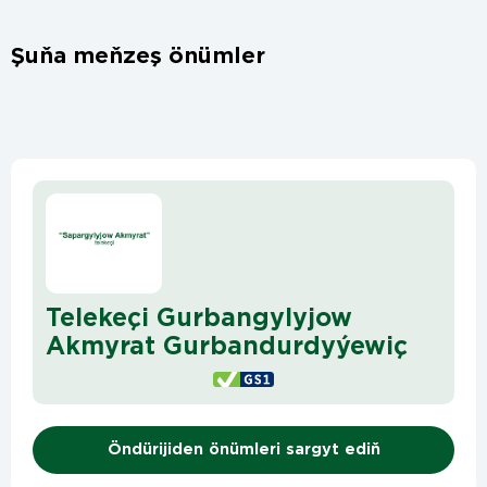
Şuňa meňzeş önümler
Telekeçi Gurbangylyjow
Akmyrat Gurbandurdyýewiç
Öndürijiden önümleri sargyt ediň