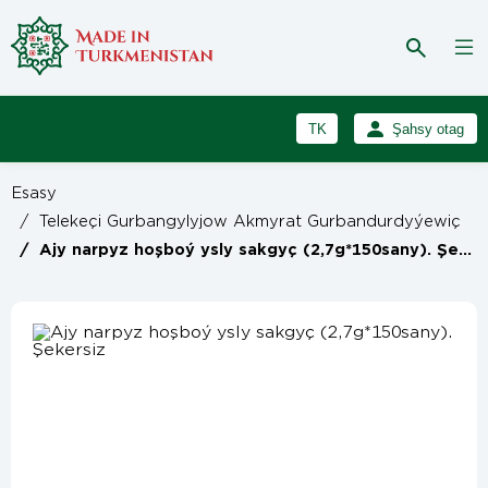
TK
Şahsy otag
RU
Girmek
Esasy
Registrasiýa
EN
/
Telekeçi Gurbangylyjow Akmyrat Gurbandurdyýewiç
/
Ajy narpyz hoşboý ysly sakgyç (2,7g*150sany). Şekersiz