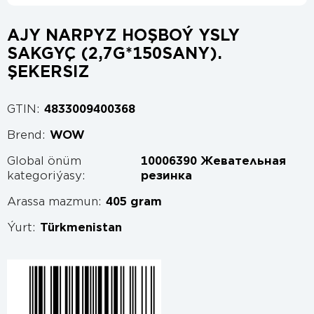
AJY NARPYZ HOŞBOÝ YSLY
SAKGYÇ (2,7G*150SANY).
ŞEKERSIZ
GTIN:
4833009400368
Brend:
WOW
Global önüm
10006390 Жевательная
kategoriýasy:
резинка
Arassa mazmun:
405 gram
Ýurt:
Türkmenistan