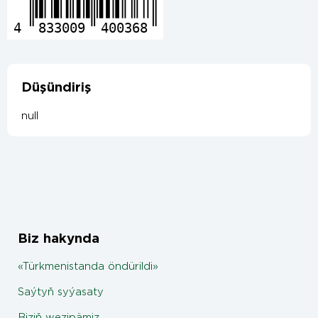
4
833009
400368
Düşündiriş
null
Biz hakynda
«Türkmenistanda öndürildi»
Saýtyň syýasaty
Biziň wezipämiz