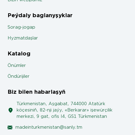
Peýdaly baglanyşyklar
Sorag-jogap
Hyzmatdaşlar
Katalog
Önümler
Öndürijiler
Biz bilen habarlaşyň
Türkmenistan, Aşgabat, 744000 Atatürk
köçesiniň, 82-nji jaýy, «Berkarar» işewürçilik
merkezi, 9 gat, ofis I4, GS1 Türkmenistan
madeinturkmenistan@sanly.tm