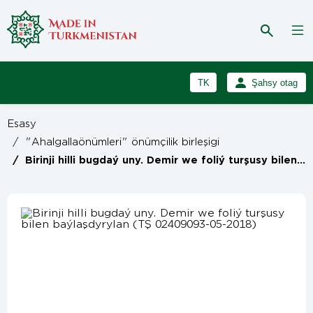
TK
Şahsy otag
RU
Girmek
Esasy
Registrasiýa
EN
/
"Ahalgallaönümleri" önümçilik birleşigi
/
Birinji hilli bugdaý uny. Demir we foliý turşusy bilen baýlaşdyrylan (TŞ 02409093-05-2018)