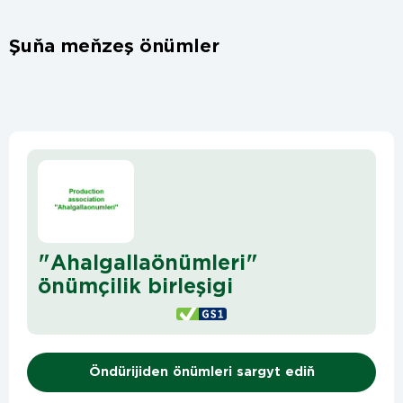
Şuňa meňzeş önümler
"Ahalgallaönümleri"
önümçilik birleşigi
Öndürijiden önümleri sargyt ediň