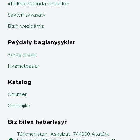
«Türkmenistanda öndürildi»
Saýtyň syýasaty
Biziň wezipämiz
Peýdaly baglanyşyklar
Sorag-jogap
Hyzmatdaşlar
Katalog
Önümler
Öndürijiler
Biz bilen habarlaşyň
Türkmenistan, Aşgabat, 744000 Atatürk