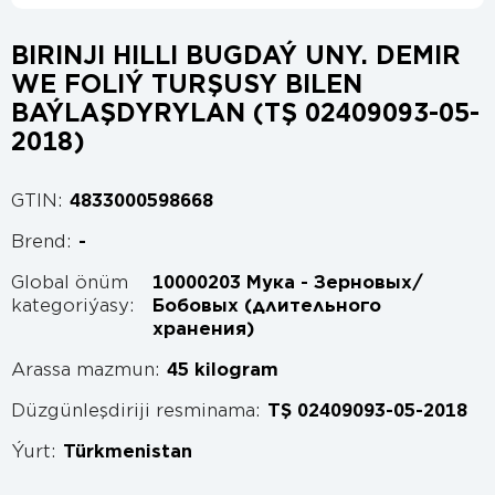
BIRINJI HILLI BUGDAÝ UNY. DEMIR
WE FOLIÝ TURŞUSY BILEN
BAÝLAŞDYRYLAN (TŞ 02409093-05-
2018)
GTIN:
4833000598668
Brend:
-
Global önüm
10000203 Мука - Зерновых/
kategoriýasy:
Бобовых (длительного
хранения)
Arassa mazmun:
45 kilogram
Düzgünleşdiriji resminama:
TŞ 02409093-05-2018
Ýurt:
Türkmenistan