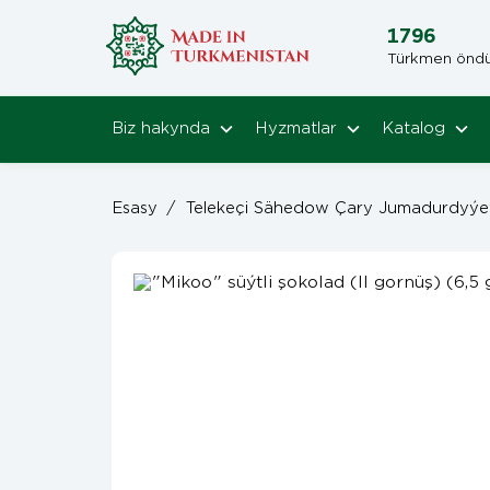
1796
Türkmen öndüri
Biz hakynda
Hyzmatlar
Katalog
Esasy
/
Telekeçi Sähedow Çary Jumadurdyýe