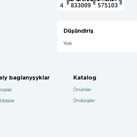
4
833009
575103
Düşündiriş
Yok
ly baglanyşyklar
Katalog
jogap
Önümler
daşlar
Öndürijiler