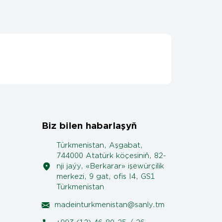
Biz bilen habarlaşyň
Türkmenistan, Aşgabat,
744000 Atatürk köçesiniň, 82-
nji jaýy, «Berkarar» işewürçilik
merkezi, 9 gat, ofis I4, GS1
Türkmenistan
madeinturkmenistan@sanly.tm