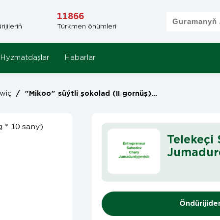
11866
jileriň
Türkmen önümleri
Hyzmatdaşlar
Habarlar
wiç
/
"Mikoo" süýtli şokolad (II gornüş) (6,5 g * 10 sany)
Telekeçi
Jumadur
Öndürijide