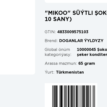
"MIKOO" SÜÝTLI ŞOKO
10 SANY)
GTIN:
4833009575103
Brend:
DOGANLAR ÝYLDYZY
Global önüm
10000045 Şoko
kategoriýasy:
şeker konditer
Arassa mazmun:
65 gram
Ýurt:
Türkmenistan