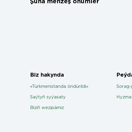
Şuňa meňzeş önümler
Biz hakynda
Peýda
«Türkmenistanda öndürildi»
Sorag-
Saýtyň syýasaty
Hyzmat
Biziň wezipämiz