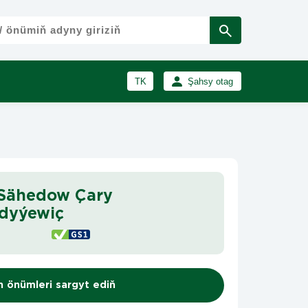
TK
Şahsy otag
RU
Girmek
Registrasiýa
EN
 Sähedow Çary
dyýewiç
n önümleri sargyt ediň