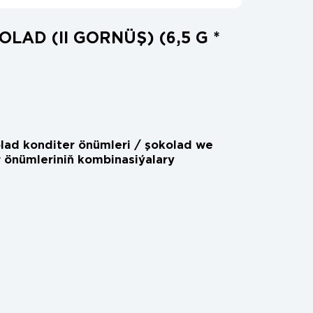
LAD (II GORNÜŞ) (6,5 G *
lad konditer önümleri / şokolad we
 önümleriniň kombinasiýalary