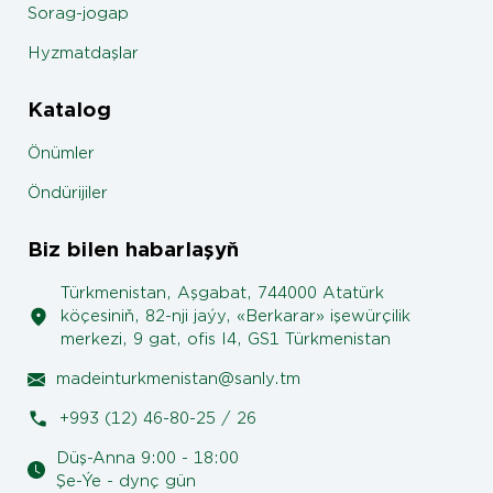
Sorag-jogap
Hyzmatdaşlar
Katalog
Önümler
Öndürijiler
Biz bilen habarlaşyň
Türkmenistan, Aşgabat, 744000 Atatürk
köçesiniň, 82-nji jaýy, «Berkarar» işewürçilik
merkezi, 9 gat, ofis I4, GS1 Türkmenistan
madeinturkmenistan@sanly.tm
+993 (12) 46-80-25 / 26
Düş-Anna 9:00 - 18:00
Şe-Ýe - dynç gün