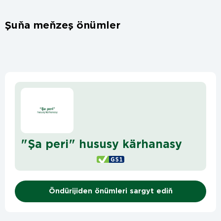
Şuňa meňzeş önümler
"Şa peri" hususy kärhanasy
Öndürijiden önümleri sargyt ediň