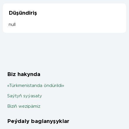
Düşündiriş
null
Biz hakynda
«Türkmenistanda öndürildi»
Saýtyň syýasaty
Biziň wezipämiz
Peýdaly baglanyşyklar