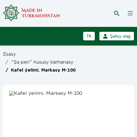
TK
Şahsy otag
RU
Girmek
Esasy
Registrasiýa
EN
/
"Şa peri" hususy kärhanasy
/
Kafel ýelimi. Markasy M-100