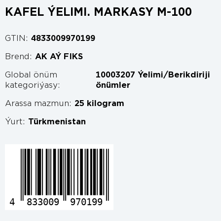
KAFEL ÝELIMI. MARKASY M-100
GTIN:
4833009970199
Brend:
AK AÝ FIKS
Global önüm
10003207 Ýelimi/Berikdiriji
kategoriýasy:
önümler
Arassa mazmun:
25 kilogram
Ýurt:
Türkmenistan
4
833009
970199