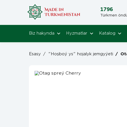
1796
Türkmen öndüri
Biz hakynda
Hyzmatlar
Katalog
Esasy
/
"Hoşboý ys" hojalyk jemgyýeti
/
Ota