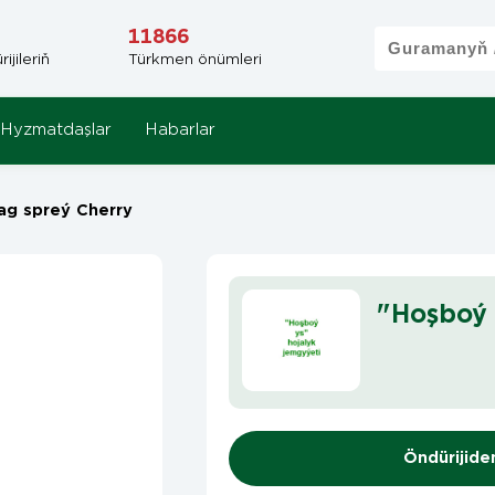
11866
jileriň
Türkmen önümleri
Hyzmatdaşlar
Habarlar
g spreý Cherry
"Hoşboý 
Öndürijide