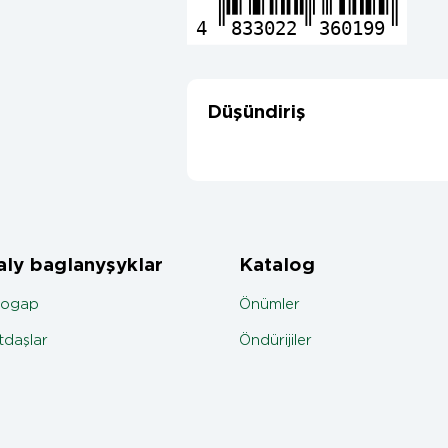
4
833022
360199
Düşündiriş
ly baglanyşyklar
Katalog
jogap
Önümler
daşlar
Öndürijiler