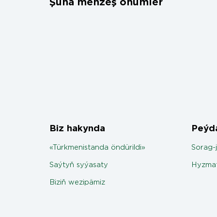
Şuňa meňzeş önümler
Biz hakynda
Peýda
«Türkmenistanda öndürildi»
Sorag-
Saýtyň syýasaty
Hyzmat
Biziň wezipämiz