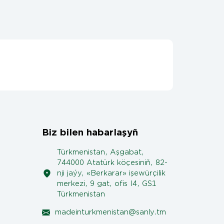
Biz bilen habarlaşyň
Türkmenistan, Aşgabat,
744000 Atatürk köçesiniň, 82-
nji jaýy, «Berkarar» işewürçilik
merkezi, 9 gat, ofis I4, GS1
Türkmenistan
madeinturkmenistan@sanly.tm