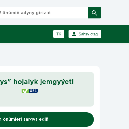
TK
Şahsy otag
RU
Girmek
Registrasiýa
EN
ys" hojalyk jemgyýeti
n önümleri sargyt ediň