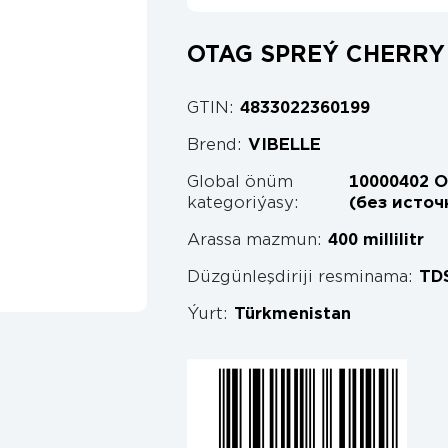
OTAG SPREÝ CHERRY
GTIN:
4833022360199
Brend:
VIBELLE
Global önüm
10000402 
kategoriýasy:
(без источ
Arassa mazmun:
400 millilitr
Düzgünleşdiriji resminama:
TD
Ýurt:
Türkmenistan