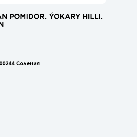
N POMIDOR. ÝOKARY HILLI.
N
00244 Соления