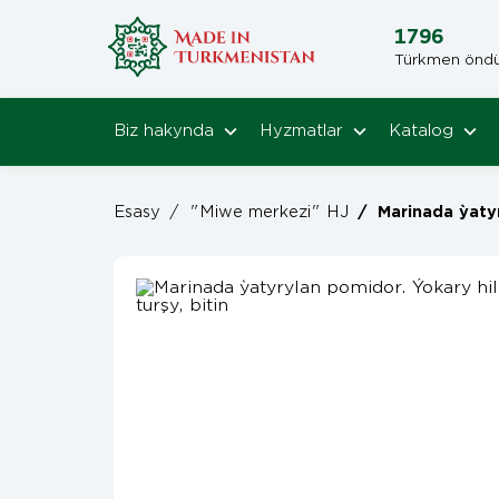
1796
Türkmen öndüri
Biz hakynda
Hyzmatlar
Katalog
Esasy
/
"Miwe merkezi" HJ
/
Marinada ỳatyrylan pomidor