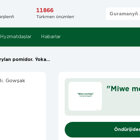
11866
jileriň
Türkmen önümleri
Hyzmatdaşlar
Habarlar
. Ýokary hilli. Gowşak turşy, bitin
"Miwe me
Öndürijide