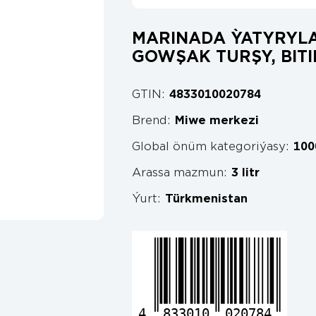
MARINADA ỲATYRYLA
GOWŞAK TURŞY, BITI
GTIN:
4833010020784
Brend:
Miwe merkezi
Global önüm kategoriýasy:
100
Arassa mazmun:
3 litr
Ýurt:
Türkmenistan
4
833010
020784