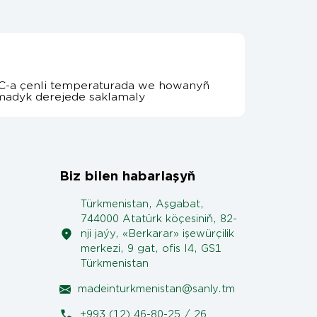
5°C-a çenli temperaturada we howanyñ
madyk derejede saklamaly
Biz bilen habarlaşyň
Türkmenistan, Aşgabat,
744000 Atatürk köçesiniň, 82-
nji jaýy, «Berkarar» işewürçilik
merkezi, 9 gat, ofis I4, GS1
Türkmenistan
madeinturkmenistan@sanly.tm
+993 (12) 46-80-25 / 26