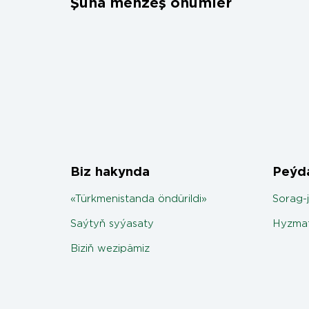
Şuňa meňzeş önümler
Biz hakynda
Peýda
«Türkmenistanda öndürildi»
Sorag-
Saýtyň syýasaty
Hyzmat
Biziň wezipämiz