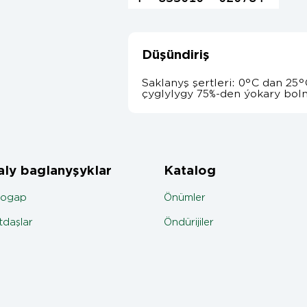
Düşündiriş
Saklanyş şertleri: 0°C dan 2
çyglylygy 75%-den ýokary bol
ly baglanyşyklar
Katalog
jogap
Önümler
daşlar
Öndürijiler