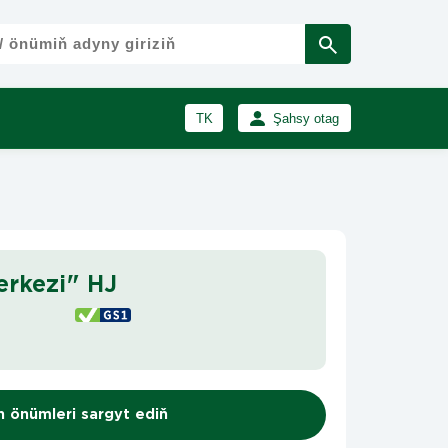
TK
Şahsy otag
RU
Girmek
Registrasiýa
EN
rkezi" HJ
n önümleri sargyt ediň