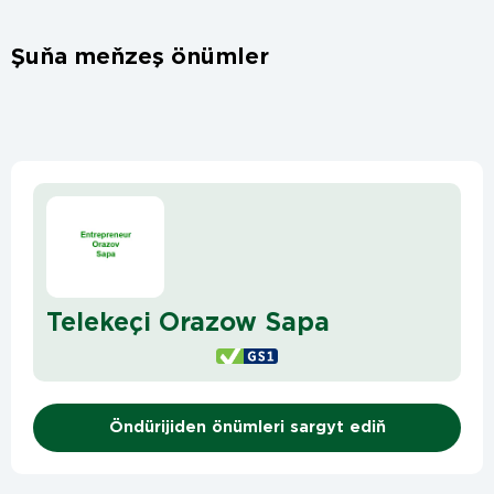
Şuňa meňzeş önümler
Telekeçi Orazow Sapa
Öndürijiden önümleri sargyt ediň