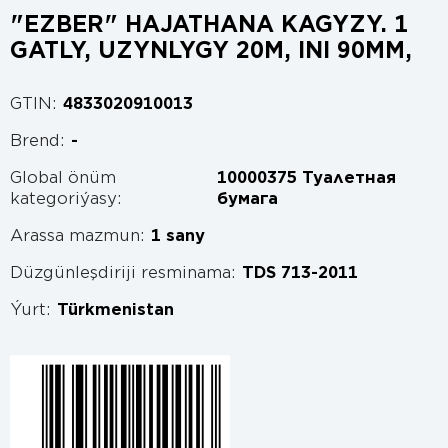
"EZBER" HAJATHANA KAGYZY. 1
GATLY, UZYNLYGY 20M, INI 90MM,
GTIN:
4833020910013
Brend:
-
Global önüm
10000375 Туалетная
kategoriýasy:
бумага
Arassa mazmun:
1 sany
Düzgünleşdiriji resminama:
TDS 713-2011
Ýurt:
Türkmenistan