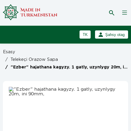
TK
Şahsy otag
RU
Girmek
Esasy
Registrasiýa
EN
/
Telekeçi Orazow Sapa
/
"Ezber" hajathana kagyzy. 1 gatly, uzynlygy 20m, ini 90mm,