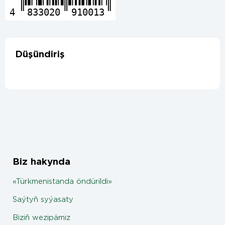
4
833020
910013
Düşündiriş
Biz hakynda
«Türkmenistanda öndürildi»
Saýtyň syýasaty
Biziň wezipämiz