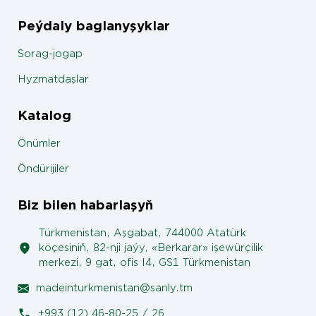
Peýdaly baglanyşyklar
Sorag-jogap
Hyzmatdaşlar
Katalog
Önümler
Öndürijiler
Biz bilen habarlaşyň
Türkmenistan, Aşgabat, 744000 Atatürk
köçesiniň, 82-nji jaýy, «Berkarar» işewürçilik
merkezi, 9 gat, ofis I4, GS1 Türkmenistan
madeinturkmenistan@sanly.tm
+993 (12) 46-80-25 / 26