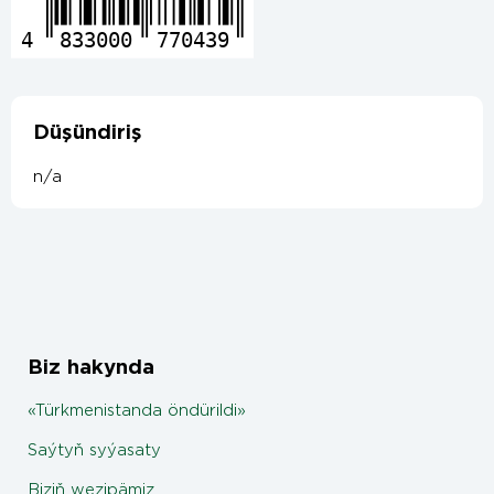
4
833000
770439
Düşündiriş
n/a
Biz hakynda
«Türkmenistanda öndürildi»
Saýtyň syýasaty
Biziň wezipämiz