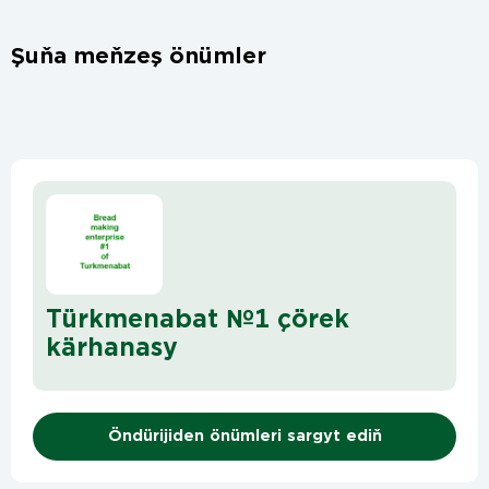
Şuňa meňzeş önümler
Türkmenabat №1 çörek
kärhanasy
Öndürijiden önümleri sargyt ediň