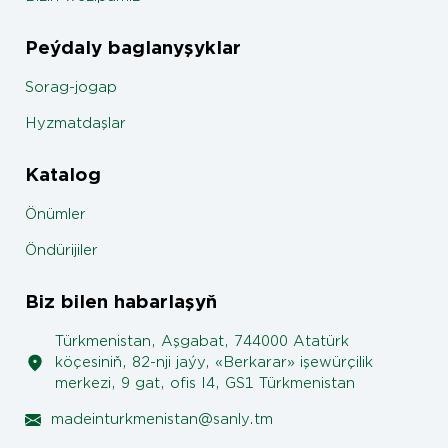
Peýdaly baglanyşyklar
Sorag-jogap
Hyzmatdaşlar
Katalog
Önümler
Öndürijiler
Biz bilen habarlaşyň
Türkmenistan, Aşgabat, 744000 Atatürk
köçesiniň, 82-nji jaýy, «Berkarar» işewürçilik
merkezi, 9 gat, ofis I4, GS1 Türkmenistan
madeinturkmenistan@sanly.tm