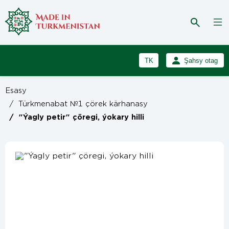
TK
Şahsy otag
RU
Girmek
Esasy
Registrasiýa
EN
/
Türkmenabat №1 çörek kärhanasy
/
"Ýagly petir" çöregi, ýokary hilli