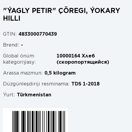
"ÝAGLY PETIR" ÇÖREGI, ÝOKARY
HILLI
GTIN:
4833000770439
Brend:
-
Global önüm
10000164 Хлеб
kategoriýasy:
(скоропортящийся)
Arassa mazmun:
0,5 kilogram
Düzgünleşdiriji resminama:
TDS 1-2018
Ýurt:
Türkmenistan