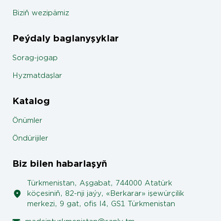
Biziň wezipämiz
Peýdaly baglanyşyklar
Sorag-jogap
Hyzmatdaşlar
Katalog
Önümler
Öndürijiler
Biz bilen habarlaşyň
Türkmenistan, Aşgabat, 744000 Atatürk
köçesiniň, 82-nji jaýy, «Berkarar» işewürçilik
merkezi, 9 gat, ofis I4, GS1 Türkmenistan