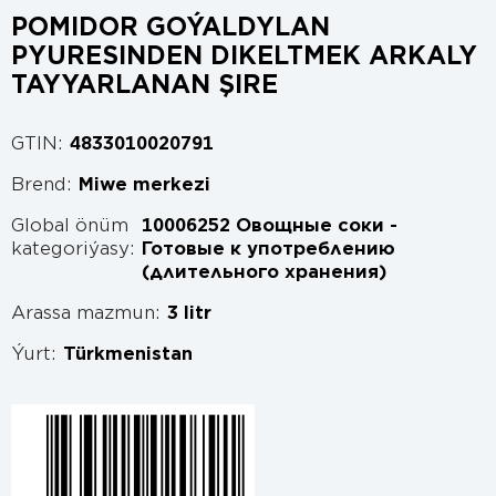
POMIDOR GOÝALDYLAN
PYURESINDEN DIKELTMEK ARKALY
TAYYARLANAN ŞIRE
GTIN:
4833010020791
Brend:
Miwe merkezi
Global önüm
10006252 Овощные соки -
kategoriýasy:
Готовые к употреблению
(длительного хранения)
Arassa mazmun:
3 litr
Ýurt:
Türkmenistan