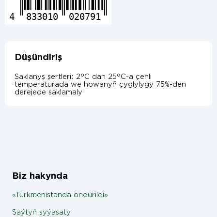
4
833010
020791
Düşündiriş
Saklanyş şertleri: 2°C dan 25°C-a çenli
temperaturada we howanyñ çyglylygy 75%-den
derejede saklamaly
Biz hakynda
«Türkmenistanda öndürildi»
Saýtyň syýasaty