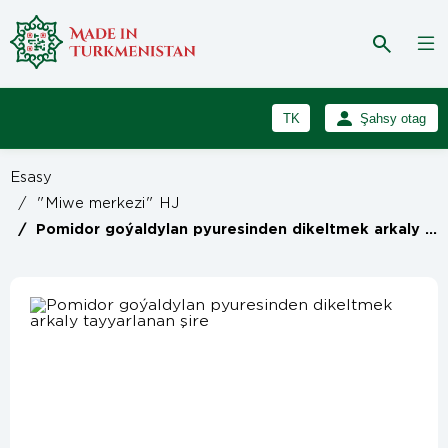
TK
Şahsy otag
RU
Girmek
Esasy
Registrasiýa
EN
/
"Miwe merkezi" HJ
/
Pomidor goýaldylan pyuresinden dikeltmek arkaly tayyarlanan şire