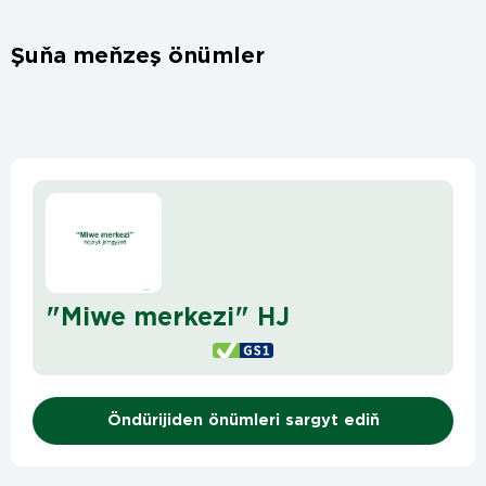
Şuňa meňzeş önümler
"Miwe merkezi" HJ
Öndürijiden önümleri sargyt ediň