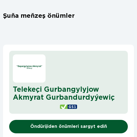
Şuňa meňzeş önümler
Telekeçi Gurbangylyjow
Akmyrat Gurbandurdyýewiç
Öndürijiden önümleri sargyt ediň