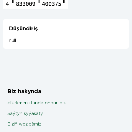
4
833009
400375
Düşündiriş
null
Biz hakynda
«Türkmenistanda öndürildi»
Saýtyň syýasaty
Biziň wezipämiz