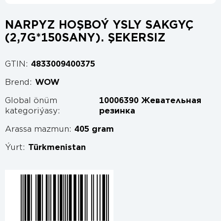
NARPYZ HOŞBOÝ YSLY SAKGYÇ
(2,7G*150SANY). ŞEKERSIZ
GTIN:
4833009400375
Brend:
WOW
Global önüm
10006390 Жевательная
kategoriýasy:
резинка
Arassa mazmun:
405 gram
Ýurt:
Türkmenistan