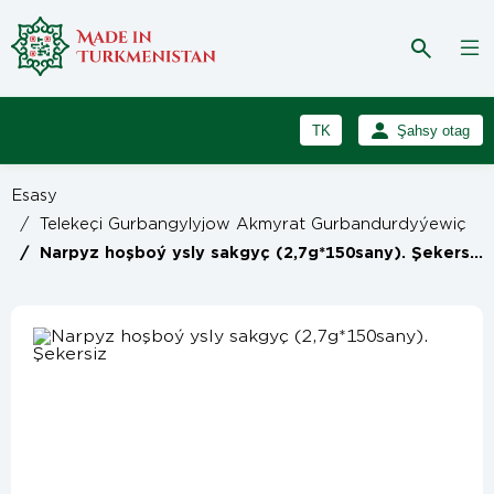
TK
Şahsy otag
RU
Girmek
Esasy
Registrasiýa
EN
/
Telekeçi Gurbangylyjow Akmyrat Gurbandurdyýewiç
/
Narpyz hoşboý ysly sakgyç (2,7g*150sany). Şekersiz