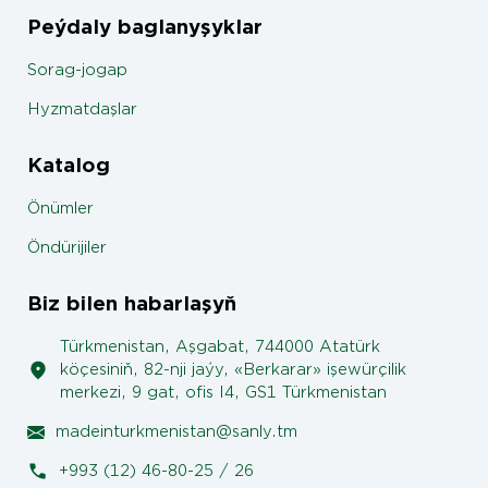
Peýdaly baglanyşyklar
Sorag-jogap
Hyzmatdaşlar
Katalog
Önümler
Öndürijiler
Biz bilen habarlaşyň
Türkmenistan, Aşgabat, 744000 Atatürk
köçesiniň, 82-nji jaýy, «Berkarar» işewürçilik
merkezi, 9 gat, ofis I4, GS1 Türkmenistan
madeinturkmenistan@sanly.tm
+993 (12) 46-80-25 / 26