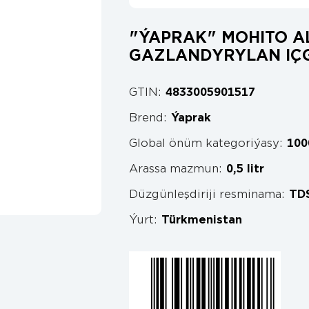
"ÝAPRAK" MOHITO 
GAZLANDYRYLAN IÇG
GTIN:
4833005901517
Brend:
Ýaprak
Global önüm kategoriýasy:
100
Arassa mazmun:
0,5 litr
Düzgünleşdiriji resminama:
TDS
Ýurt:
Türkmenistan