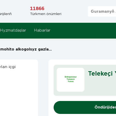
11866
jileriň
Türkmen önümleri
Hyzmatdaşlar
Habarlar
to alkogolsyz gazlandyrylan içgi
Telekeçi
Öndürijide