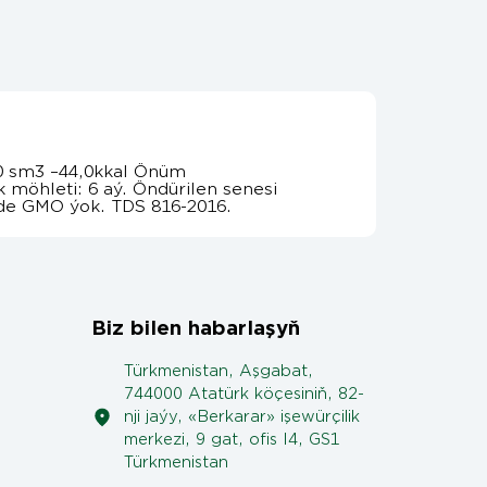
0 sm3 –44,0kkal Önüm
k möhleti: 6 aý. Öndürilen senesi
de GMO ýok. TDS 816-2016.
Biz bilen habarlaşyň
Türkmenistan, Aşgabat,
744000 Atatürk köçesiniň, 82-
nji jaýy, «Berkarar» işewürçilik
merkezi, 9 gat, ofis I4, GS1
Türkmenistan