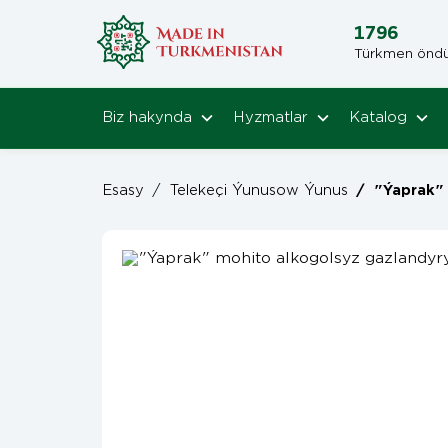
1796
Türkmen öndüri
Biz hakynda
Hyzmatlar
Katalog
Esasy
/
Telekeçi Ýunusow Ýunus
/
"Ýaprak" mohi