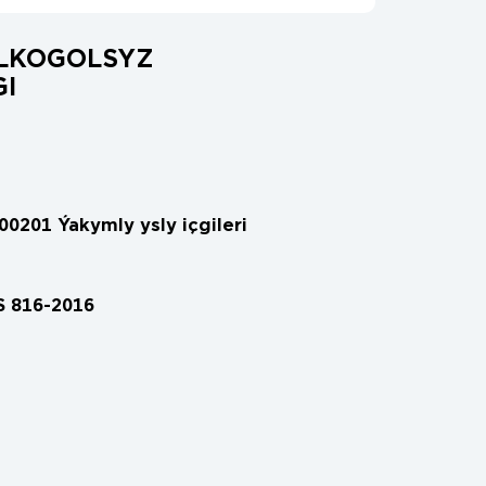
ALKOGOLSYZ
I
00201 Ýakymly ysly içgileri
 816-2016