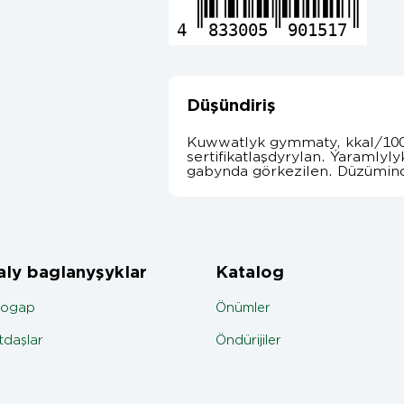
4
833005
901517
Düşündiriş
Kuwwatlyk gymmaty, kkal/10
sertifikatlaşdyrylan. Ýaramlyly
gabynda görkezilen. Düzümin
ly baglanyşyklar
Katalog
jogap
Önümler
daşlar
Öndürijiler