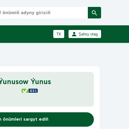
TK
Şahsy otag
RU
Girmek
Registrasiýa
EN
 Ýunusow Ýunus
n önümleri sargyt ediň