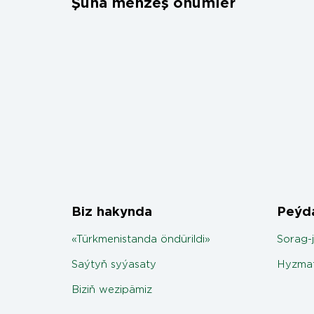
Şuňa meňzeş önümler
Biz hakynda
Peýda
«Türkmenistanda öndürildi»
Sorag-
Saýtyň syýasaty
Hyzmat
Biziň wezipämiz