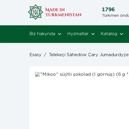
1796
Türkmen öndüri
Biz hakynda
Hyzmatlar
Katalog
Esasy
/
Telekeçi Sähedow Çary Jumadurdyýe