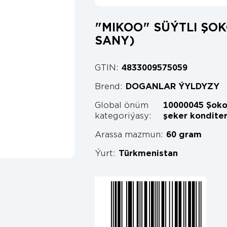
"MIKOO" SÜÝTLI ŞOKO
SANY)
GTIN:
4833009575059
Brend:
DOGANLAR ÝYLDYZY
Global önüm
10000045 Şoko
kategoriýasy:
şeker konditer
Arassa mazmun:
60 gram
Ýurt:
Türkmenistan