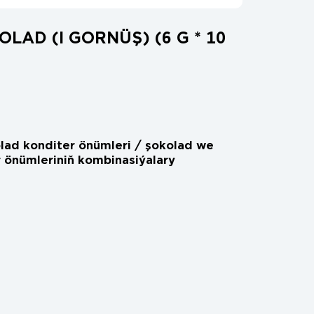
LAD (I GORNÜŞ) (6 G * 10
lad konditer önümleri / şokolad we
 önümleriniň kombinasiýalary