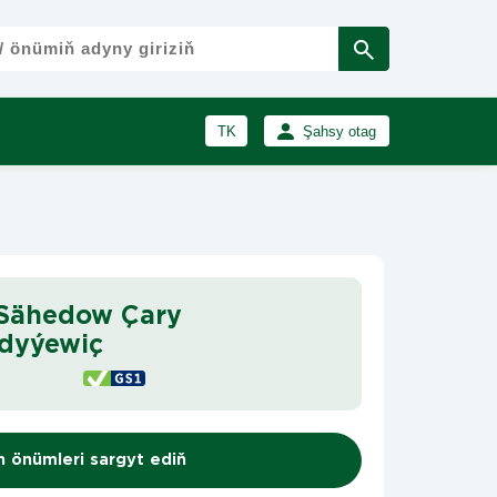
TK
Şahsy otag
RU
Girmek
Registrasiýa
EN
 Sähedow Çary
dyýewiç
n önümleri sargyt ediň