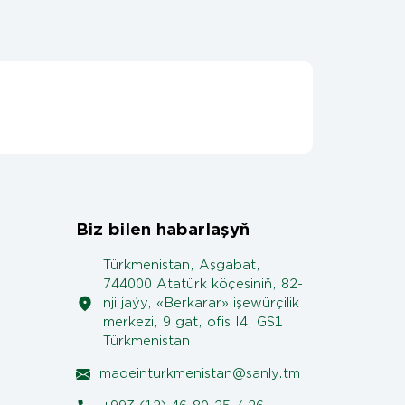
Biz bilen habarlaşyň
Türkmenistan, Aşgabat,
744000 Atatürk köçesiniň, 82-
nji jaýy, «Berkarar» işewürçilik
merkezi, 9 gat, ofis I4, GS1
Türkmenistan
madeinturkmenistan@sanly.tm