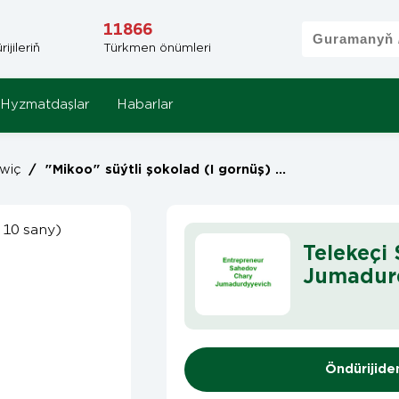
11866
jileriň
Türkmen önümleri
Hyzmatdaşlar
Habarlar
wiç
/
"Mikoo" süýtli şokolad (I gornüş) (6 g * 10 sany)
Telekeçi
Jumadur
Öndürijide