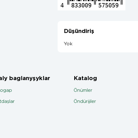
4
833009
575059
Düşündiriş
Yok
ly baglanyşyklar
Katalog
jogap
Önümler
daşlar
Öndürijiler