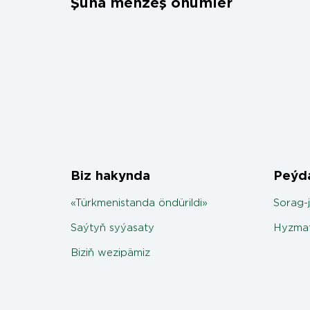
Şuňa meňzeş önümler
Biz hakynda
Peýda
«Türkmenistanda öndürildi»
Sorag-
Saýtyň syýasaty
Hyzmat
Biziň wezipämiz