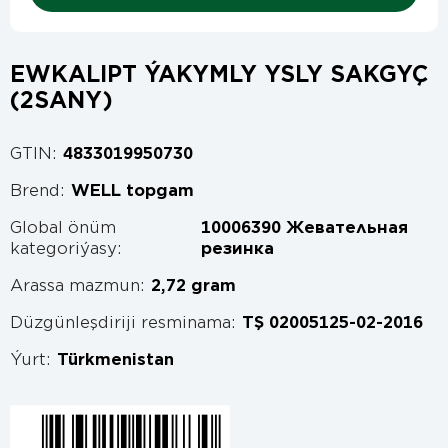
EWKALIPT ÝAKYMLY YSLY SAKGYÇ
(2SANY)
GTIN:
4833019950730
Brend:
WELL topgam
Global önüm
10006390 Жевательная
kategoriýasy:
резинка
Arassa mazmun:
2,72 gram
Düzgünleşdiriji resminama:
TŞ 02005125-02-2016
Ýurt:
Türkmenistan