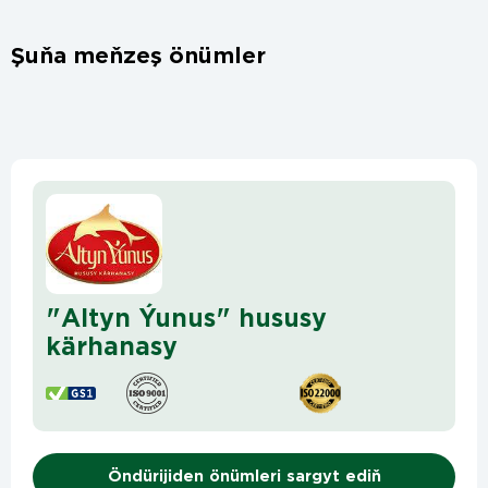
Şuňa meňzeş önümler
"Altyn Ýunus" hususy
kärhanasy
Öndürijiden önümleri sargyt ediň