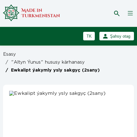
TK
Şahsy otag
RU
Girmek
Esasy
Registrasiýa
EN
/
"Altyn Ýunus" hususy kärhanasy
/
Ewkalipt ýakymly ysly sakgyç (2sany)