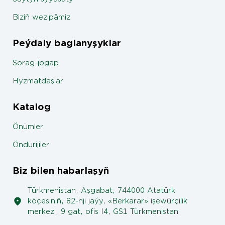
Biziň wezipämiz
Peýdaly baglanyşyklar
Sorag-jogap
Hyzmatdaşlar
Katalog
Önümler
Öndürijiler
Biz bilen habarlaşyň
Türkmenistan, Aşgabat, 744000 Atatürk
köçesiniň, 82-nji jaýy, «Berkarar» işewürçilik
merkezi, 9 gat, ofis I4, GS1 Türkmenistan