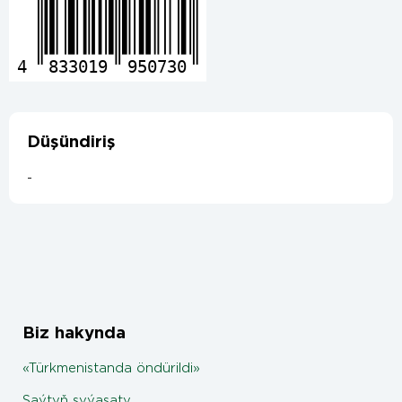
4
833019
950730
Düşündiriş
-
Biz hakynda
«Türkmenistanda öndürildi»
Saýtyň syýasaty