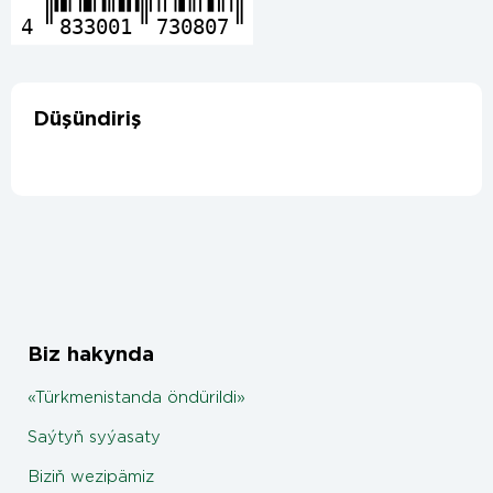
4
833001
730807
Düşündiriş
Biz hakynda
«Türkmenistanda öndürildi»
Saýtyň syýasaty
Biziň wezipämiz