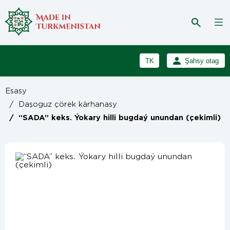
TK
Şahsy otag
RU
Girmek
Esasy
Registrasiýa
EN
/
Daşoguz çörek kärhanasy
/
“SADA” keks. Ýokary hilli bugdaý unundan (çekimli)