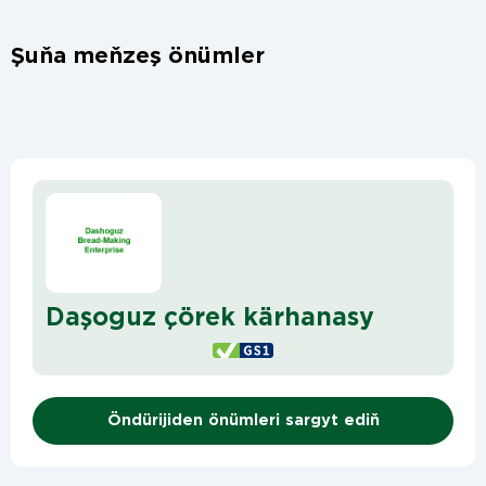
Şuňa meňzeş önümler
Daşoguz çörek kärhanasy
Öndürijiden önümleri sargyt ediň