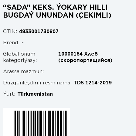
“SADA” KEKS. ÝOKARY HILLI
BUGDAÝ UNUNDAN (ÇEKIMLI)
GTIN:
4833001730807
Brend:
-
Global önüm
10000164 Хлеб
kategoriýasy:
(скоропортящийся)
Arassa mazmun:
Düzgünleşdiriji resminama:
TDS 1214-2019
Ýurt:
Türkmenistan