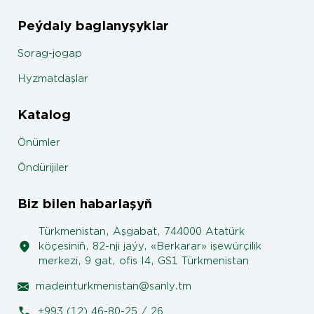
Peýdaly baglanyşyklar
Sorag-jogap
Hyzmatdaşlar
Katalog
Önümler
Öndürijiler
Biz bilen habarlaşyň
Türkmenistan, Aşgabat, 744000 Atatürk
köçesiniň, 82-nji jaýy, «Berkarar» işewürçilik
merkezi, 9 gat, ofis I4, GS1 Türkmenistan
madeinturkmenistan@sanly.tm
+993 (12) 46-80-25 / 26