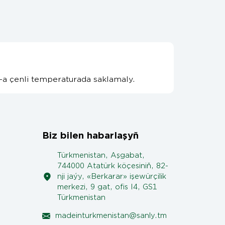
C-a çenli temperaturada saklamaly.
Biz bilen habarlaşyň
Türkmenistan, Aşgabat,
744000 Atatürk köçesiniň, 82-
nji jaýy, «Berkarar» işewürçilik
merkezi, 9 gat, ofis I4, GS1
Türkmenistan
madeinturkmenistan@sanly.tm