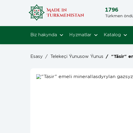
1796
Türkmen öndüri
Biz hakynda
Hyzmatlar
Katalog
Esasy
/
Telekeçi Ýunusow Ýunus
/
"Täsir" emeli