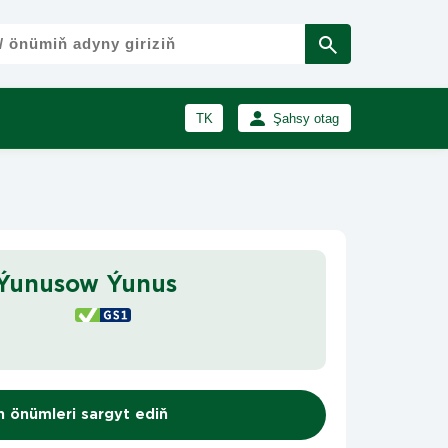
TK
Şahsy otag
RU
Girmek
Registrasiýa
EN
 Ýunusow Ýunus
n önümleri sargyt ediň