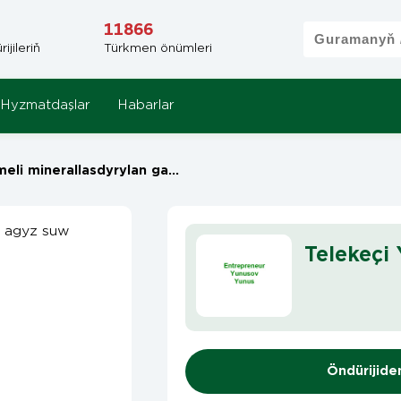
11866
jileriň
Türkmen önümleri
Hyzmatdaşlar
Habarlar
 minerallasdyrylan gazsyz agyz suw
Telekeçi
Öndürijide