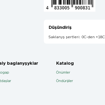
4
833005
900831
Düşündiriş
Saklanyş şertleri: 0C-den +18
ly baglanyşyklar
Katalog
jogap
Önümler
daşlar
Öndürijiler