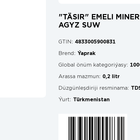
"TÄSIR" EMELI MIN
AGYZ SUW
GTIN:
4833005900831
Brend:
Ýaprak
Global önüm kategoriýasy:
100
Arassa mazmun:
0,2 litr
Düzgünleşdiriji resminama:
TDS
Ýurt:
Türkmenistan