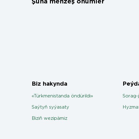
Şuňa meňzeş önümler
Biz hakynda
Peýda
«Türkmenistanda öndürildi»
Sorag-
Saýtyň syýasaty
Hyzmat
Biziň wezipämiz