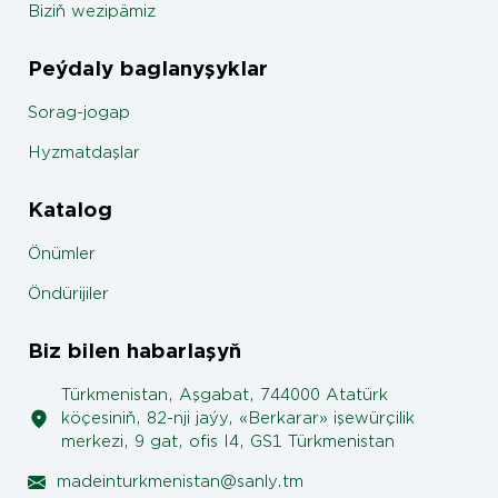
Biziň wezipämiz
Peýdaly baglanyşyklar
Sorag-jogap
Hyzmatdaşlar
Katalog
Önümler
Öndürijiler
Biz bilen habarlaşyň
Türkmenistan, Aşgabat, 744000 Atatürk
köçesiniň, 82-nji jaýy, «Berkarar» işewürçilik
merkezi, 9 gat, ofis I4, GS1 Türkmenistan
madeinturkmenistan@sanly.tm