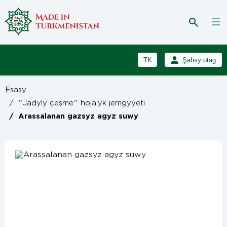
TK
Şahsy otag
RU
Girmek
Esasy
Registrasiýa
EN
/
"Jadyly çeşme" hojalyk jemgyýeti
/
Arassalanan gazsyz agyz suwy