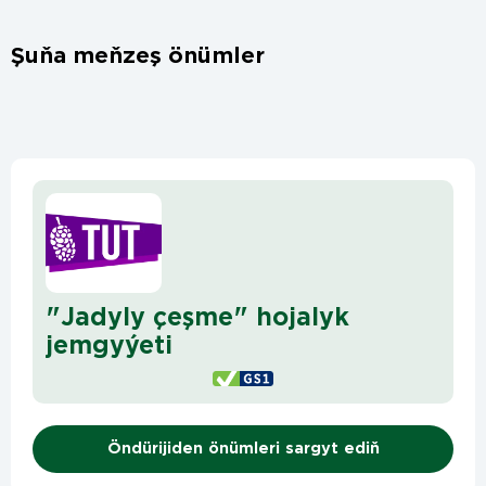
Şuňa meňzeş önümler
"Jadyly çeşme" hojalyk
jemgyýeti
Öndürijiden önümleri sargyt ediň