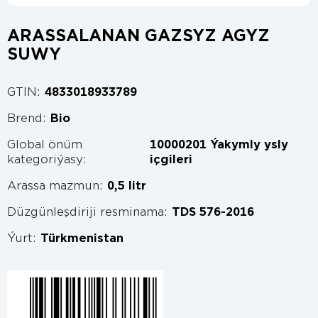
ARASSALANAN GAZSYZ AGYZ
SUWY
GTIN:
4833018933789
Brend:
Bio
Global önüm
10000201 Ýakymly ysly
kategoriýasy:
içgileri
Arassa mazmun:
0,5 litr
Düzgünleşdiriji resminama:
TDS 576-2016
Ýurt:
Türkmenistan