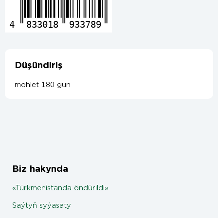
4
833018
933789
Düşündiriş
möhlet 180 gün
Biz hakynda
«Türkmenistanda öndürildi»
Saýtyň syýasaty