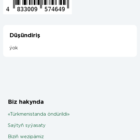
4
833009
574649
Düşündiriş
ýok
Biz hakynda
«Türkmenistanda öndürildi»
Saýtyň syýasaty
Biziň wezipämiz