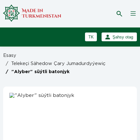
TK
Şahsy otag
RU
Girmek
Esasy
Registrasiýa
EN
/
Telekeçi Sähedow Çary Jumadurdyýewiç
/
"Alyber" süýtli batonjyk