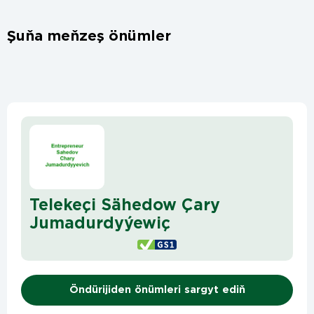
Şuňa meňzeş önümler
Telekeçi Sähedow Çary
Jumadurdyýewiç
Öndürijiden önümleri sargyt ediň