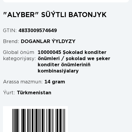
"ALYBER" SÜÝTLI BATONJYK
GTIN:
4833009574649
Brend:
DOGANLAR ÝYLDYZY
Global önüm
10000045 Şokolad konditer
kategoriýasy:
önümleri / şokolad we şeker
konditer önümleriniň
kombinasiýalary
Arassa mazmun:
14 gram
Ýurt:
Türkmenistan