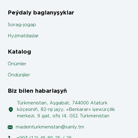
Peýdaly baglanyşyklar
Sorag-jogap
Hyzmatdaşlar
Katalog
Önümler
Öndürijiler
Biz bilen habarlaşyň
Türkmenistan, Aşgabat, 744000 Atatürk
köçesiniň, 82-nji jaýy, «Berkarar» işewürçilik
merkezi, 9 gat, ofis I4, GS1 Türkmenistan
madeinturkmenistan@sanly.tm